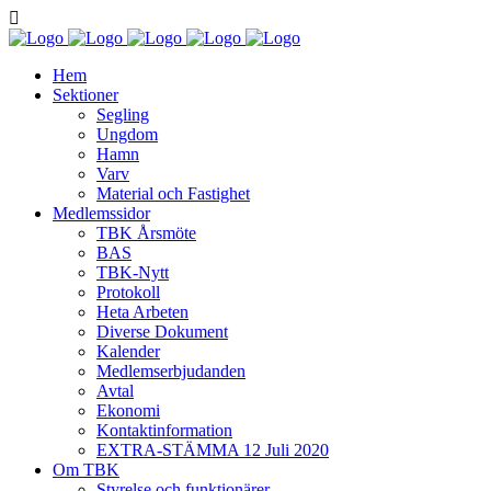
Hem
Sektioner
Segling
Ungdom
Hamn
Varv
Material och Fastighet
Medlemssidor
TBK Årsmöte
BAS
TBK-Nytt
Protokoll
Heta Arbeten
Diverse Dokument
Kalender
Medlemserbjudanden
Avtal
Ekonomi
Kontaktinformation
EXTRA-STÄMMA 12 Juli 2020
Om TBK
Styrelse och funktionärer