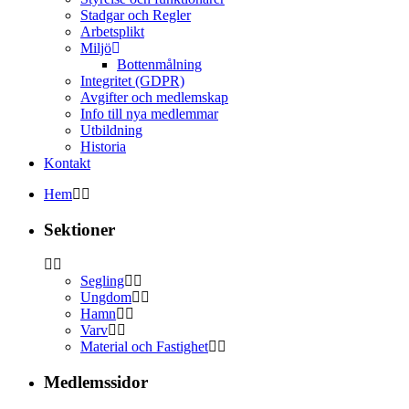
Stadgar och Regler
Arbetsplikt
Miljö
Bottenmålning
Integritet (GDPR)
Avgifter och medlemskap
Info till nya medlemmar
Utbildning
Historia
Kontakt
Hem
Sektioner
Segling
Ungdom
Hamn
Varv
Material och Fastighet
Medlemssidor