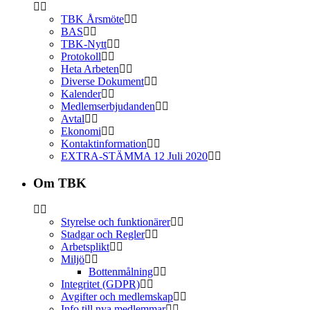
TBK Årsmöte
BAS
TBK-Nytt
Protokoll
Heta Arbeten
Diverse Dokument
Kalender
Medlemserbjudanden
Avtal
Ekonomi
Kontaktinformation
EXTRA-STÄMMA 12 Juli 2020
Om TBK
Styrelse och funktionärer
Stadgar och Regler
Arbetsplikt
Miljö
Bottenmålning
Integritet (GDPR)
Avgifter och medlemskap
Info till nya medlemmar