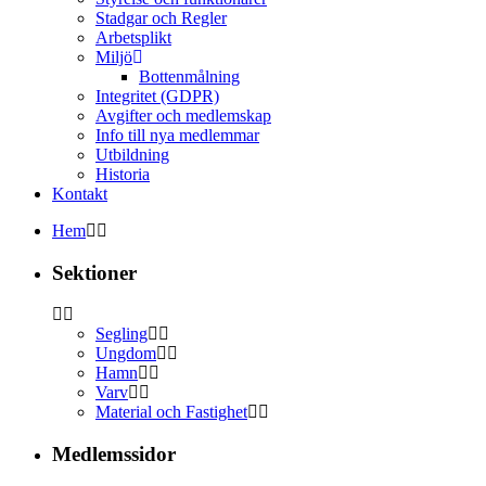
Stadgar och Regler
Arbetsplikt
Miljö
Bottenmålning
Integritet (GDPR)
Avgifter och medlemskap
Info till nya medlemmar
Utbildning
Historia
Kontakt
Hem
Sektioner
Segling
Ungdom
Hamn
Varv
Material och Fastighet
Medlemssidor