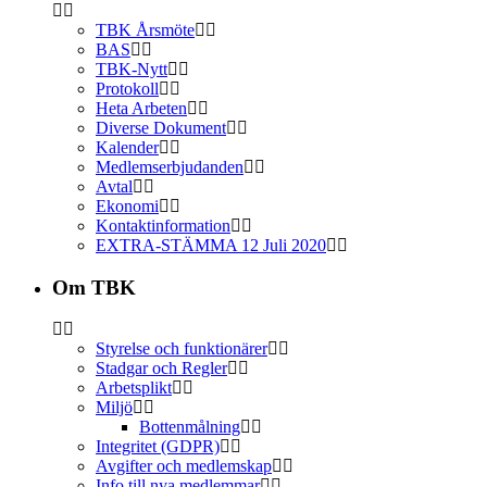
TBK Årsmöte
BAS
TBK-Nytt
Protokoll
Heta Arbeten
Diverse Dokument
Kalender
Medlemserbjudanden
Avtal
Ekonomi
Kontaktinformation
EXTRA-STÄMMA 12 Juli 2020
Om TBK
Styrelse och funktionärer
Stadgar och Regler
Arbetsplikt
Miljö
Bottenmålning
Integritet (GDPR)
Avgifter och medlemskap
Info till nya medlemmar