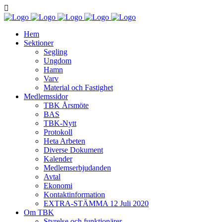
Hem
Sektioner
Segling
Ungdom
Hamn
Varv
Material och Fastighet
Medlemssidor
TBK Årsmöte
BAS
TBK-Nytt
Protokoll
Heta Arbeten
Diverse Dokument
Kalender
Medlemserbjudanden
Avtal
Ekonomi
Kontaktinformation
EXTRA-STÄMMA 12 Juli 2020
Om TBK
Styrelse och funktionärer