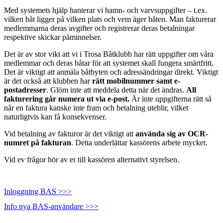
Med systemets hjälp hanterar vi hamn- och varvsuppgifter – t.ex.
vilken båt ligger på vilken plats och vem äger båten. Man fakturerar
medlemmarna deras avgifter och registrerar deras betalningar
respektive skickar påminnelser.
Det är av stor vikt att vi i Trosa Båtklubb har rätt uppgifter om våra
medlemmar och deras båtar för att systemet skall fungera smärtfritt.
Det är viktigt att anmäla båtbyten och adressändringar direkt. Viktigt
är det också att klubben har
rätt mobilnummer samt e-
postadresser
. Glöm inte att meddela detta när det ändras.
All
fakturering går numera ut via e-post.
Är inte uppgifterna rätt så
når en faktura kanske inte fram och betalning uteblir, vilket
naturligtvis kan få konsekvenser.
Vid betalning av fakturor är det viktigt att
använda sig av OCR-
numret på fakturan
. Detta underlättar kassörens arbete mycket.
Vid ev frågor hör av er till kassören alternativt styrelsen.
Inloggning BAS >>>
Info nya BAS-användare >>>