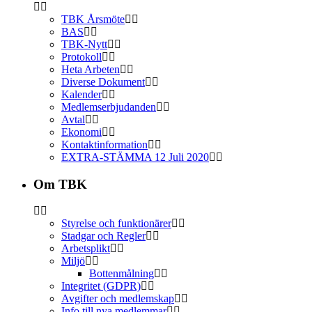
TBK Årsmöte
BAS
TBK-Nytt
Protokoll
Heta Arbeten
Diverse Dokument
Kalender
Medlemserbjudanden
Avtal
Ekonomi
Kontaktinformation
EXTRA-STÄMMA 12 Juli 2020
Om TBK
Styrelse och funktionärer
Stadgar och Regler
Arbetsplikt
Miljö
Bottenmålning
Integritet (GDPR)
Avgifter och medlemskap
Info till nya medlemmar