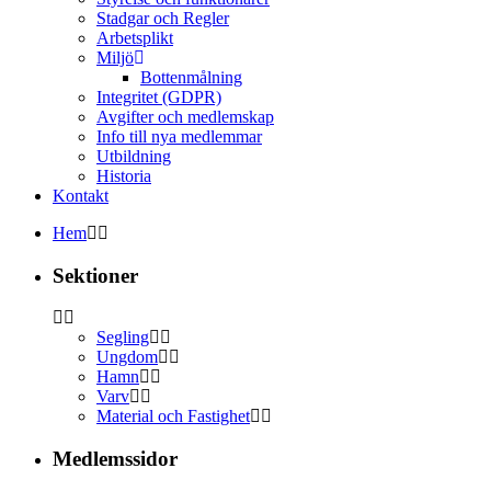
Stadgar och Regler
Arbetsplikt
Miljö
Bottenmålning
Integritet (GDPR)
Avgifter och medlemskap
Info till nya medlemmar
Utbildning
Historia
Kontakt
Hem
Sektioner
Segling
Ungdom
Hamn
Varv
Material och Fastighet
Medlemssidor