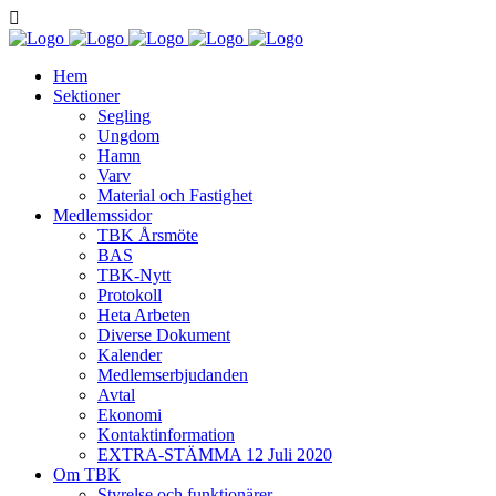
Hem
Sektioner
Segling
Ungdom
Hamn
Varv
Material och Fastighet
Medlemssidor
TBK Årsmöte
BAS
TBK-Nytt
Protokoll
Heta Arbeten
Diverse Dokument
Kalender
Medlemserbjudanden
Avtal
Ekonomi
Kontaktinformation
EXTRA-STÄMMA 12 Juli 2020
Om TBK
Styrelse och funktionärer