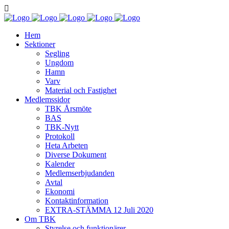
Hem
Sektioner
Segling
Ungdom
Hamn
Varv
Material och Fastighet
Medlemssidor
TBK Årsmöte
BAS
TBK-Nytt
Protokoll
Heta Arbeten
Diverse Dokument
Kalender
Medlemserbjudanden
Avtal
Ekonomi
Kontaktinformation
EXTRA-STÄMMA 12 Juli 2020
Om TBK
Styrelse och funktionärer