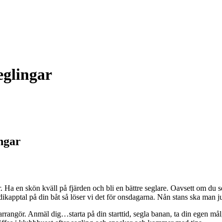
glingar
ngar
n skön kväll på fjärden och bli en bättre seglare. Oavsett om du segla
dikapptal på din båt så löser vi det för onsdagarna. Nån stans ska man ju
arrangör. Anmäl dig…starta på din starttid, segla banan, ta din egen m