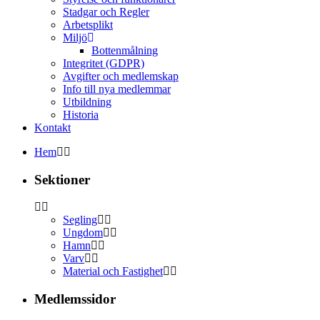
Stadgar och Regler
Arbetsplikt
Miljö
Bottenmålning
Integritet (GDPR)
Avgifter och medlemskap
Info till nya medlemmar
Utbildning
Historia
Kontakt
Hem
Sektioner
Segling
Ungdom
Hamn
Varv
Material och Fastighet
Medlemssidor