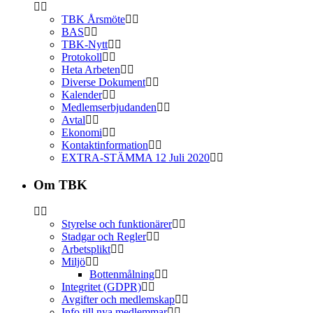
TBK Årsmöte
BAS
TBK-Nytt
Protokoll
Heta Arbeten
Diverse Dokument
Kalender
Medlemserbjudanden
Avtal
Ekonomi
Kontaktinformation
EXTRA-STÄMMA 12 Juli 2020
Om TBK
Styrelse och funktionärer
Stadgar och Regler
Arbetsplikt
Miljö
Bottenmålning
Integritet (GDPR)
Avgifter och medlemskap
Info till nya medlemmar