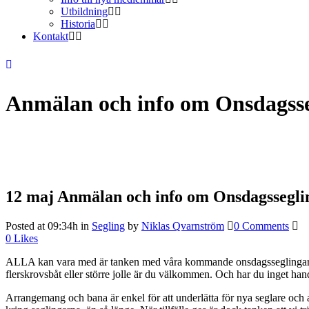
Utbildning
Historia
Kontakt
Anmälan och info om Onsdagsse
12 maj
Anmälan och info om Onsdagssegli
Posted at 09:34h
in
Segling
by
Niklas Qvarnström
0 Comments
0
Likes
ALLA kan vara med är tanken med våra kommande onsdagsseglingar. Ha e
flerskrovsbåt eller större jolle är du välkommen. Och har du inget han
Arrangemang och bana är enkel för att underlätta för nya seglare och 