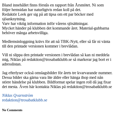
Bland innehållet finns förstås en rapport från Årsmötet. Ni som
följer hemsidan har naturligtvis redan koll på det.
Redaktör Leek ger sig på att tipsa om ett par böcker med
sjöanknytning.
Varv har viktig information inför vårens sjösättningar.
Mycket händer på klubben det kommande året. Material-gubbarna
behöver många arbetsvilliga.
Medlemsinloggning krävs för att nå TBK-Nytt, eller så får ni vänta
till den printade versionen kommer i brevlådan.
Vill ni slippa den printade versionen i brevlådan så kan ni meddela
mig, Niklas på redaktion@trosabatklubb.se så markerar jag bort er i
adresslistan.
Jag efterlyser också omslagsbilder för årets tre kvarvarande nummer.
Dessa bilder ska gärna vara lite äldre eller hänga ihop med nån
större händelse på klubben. Bildformat spelar ingen roll då jag fixar
det mesta. Även här kontakta Niklas på redaktion@trosabatklubb.se
Niklas Qvarnström
redaktion@trosabatklubb.se
No Comments