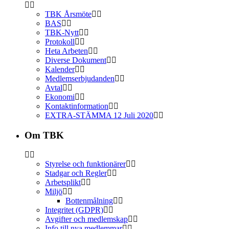
TBK Årsmöte
BAS
TBK-Nytt
Protokoll
Heta Arbeten
Diverse Dokument
Kalender
Medlemserbjudanden
Avtal
Ekonomi
Kontaktinformation
EXTRA-STÄMMA 12 Juli 2020
Om TBK
Styrelse och funktionärer
Stadgar och Regler
Arbetsplikt
Miljö
Bottenmålning
Integritet (GDPR)
Avgifter och medlemskap
Info till nya medlemmar