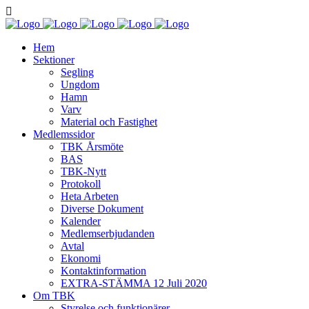
Hem
Sektioner
Segling
Ungdom
Hamn
Varv
Material och Fastighet
Medlemssidor
TBK Årsmöte
BAS
TBK-Nytt
Protokoll
Heta Arbeten
Diverse Dokument
Kalender
Medlemserbjudanden
Avtal
Ekonomi
Kontaktinformation
EXTRA-STÄMMA 12 Juli 2020
Om TBK
Styrelse och funktionärer