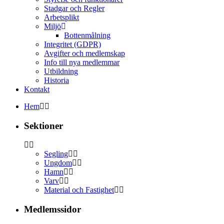
Stadgar och Regler
Arbetsplikt
Miljö
Bottenmålning
Integritet (GDPR)
Avgifter och medlemskap
Info till nya medlemmar
Utbildning
Historia
Kontakt
Hem
Sektioner
Segling
Ungdom
Hamn
Varv
Material och Fastighet
Medlemssidor