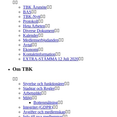
TBK Årsmöte
BAS
TBK-Nytt
Protokoll
Heta Arbeten
Diverse Dokument
Kalender
Medlemserbjudanden
Avtal
Ekonomi
Kontaktinformation
EXTRA-STÄMMA 12 Juli 2020
Om TBK
Styrelse och funktionärer
Stadgar och Regler
Arbetsplikt
Miljö
Bottenmålning
Integritet (GDPR)
Avgifter och medlemskap
Info till nya medlemmar