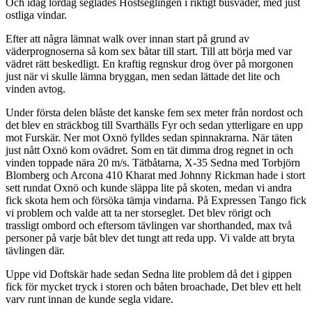
Och idag lördag seglades Höstseglingen i riktigt busväder, med just
ostliga vindar.
Efter att några lämnat walk over innan start på grund av
väderprognoserna så kom sex båtar till start. Till att börja med var
vädret rätt beskedligt. En kraftig regnskur drog över på morgonen
just när vi skulle lämna bryggan, men sedan lättade det lite och
vinden avtog.
Under första delen blåste det kanske fem sex meter från nordost och
det blev en sträckbog till Svarthälls Fyr och sedan ytterligare en upp
mot Furskär. Ner mot Oxnö fylldes sedan spinnakrarna. När täten
just nått Oxnö kom ovädret. Som en tät dimma drog regnet in och
vinden toppade nära 20 m/s. Tätbåtarna, X-35 Sedna med Torbjörn
Blomberg och Arcona 410 Kharat med Johnny Rickman hade i stort
sett rundat Oxnö och kunde släppa lite på skoten, medan vi andra
fick skota hem och försöka tämja vindarna. På Expressen Tango fick
vi problem och valde att ta ner storseglet. Det blev rörigt och
trassligt ombord och eftersom tävlingen var shorthanded, max två
personer på varje båt blev det tungt att reda upp. Vi valde att bryta
tävlingen där.
Uppe vid Doftskär hade sedan Sedna lite problem då det i gippen
fick för mycket tryck i storen och båten broachade, Det blev ett helt
varv runt innan de kunde segla vidare.