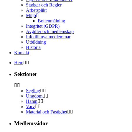
Stadgar och Regler
Arbetsplikt
Miljö
Bottenmålning
Integritet (GDPR)
Avgifter och medlemskap
Info till nya medlemmar
Utbildning
Historia
Kontakt
Hem
Sektioner
Segling
Ungdom
Hamn
Varv
Material och Fastighet
Medlemssidor