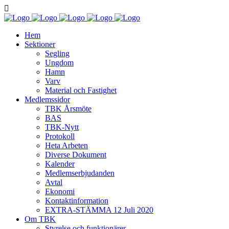
Hem
Sektioner
Segling
Ungdom
Hamn
Varv
Material och Fastighet
Medlemssidor
TBK Årsmöte
BAS
TBK-Nytt
Protokoll
Heta Arbeten
Diverse Dokument
Kalender
Medlemserbjudanden
Avtal
Ekonomi
Kontaktinformation
EXTRA-STÄMMA 12 Juli 2020
Om TBK
Styrelse och funktionärer