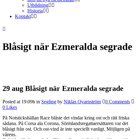
Utbildning
Historia
Kontakt
Blåsigt när Ezmeralda segrade
29 aug
Blåsigt när Ezmeralda segrade
Posted at 19:09h
in
Segling
by
Niklas Qvarnström
0 Comments
0
Likes
På Notstickshällan Race blåste det vindar kring ost och rätt friska
sådana. På Corsa ala Corona, Sörmlandsregattaersättaren var det
blåsigt från ost. Och ost-vind är inte speciellt vanligt. Möjligen på
vårens.