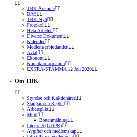
TBK Årsmöte
BAS
TBK-Nytt
Protokoll
Heta Arbeten
Diverse Dokument
Kalender
Medlemserbjudanden
Avtal
Ekonomi
Kontaktinformation
EXTRA-STÄMMA 12 Juli 2020
Om TBK
Styrelse och funktionärer
Stadgar och Regler
Arbetsplikt
Miljö
Bottenmålning
Integritet (GDPR)
Avgifter och medlemskap
Info till nya medlemmar