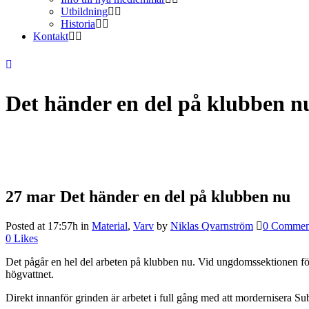
Utbildning
Historia
Kontakt
Det händer en del på klubben n
27 mar
Det händer en del på klubben nu
Posted at 17:57h
in
Material
,
Varv
by
Niklas Qvarnström
0 Commen
0
Likes
Det pågår en hel del arbeten på klubben nu. Vid ungdomssektionen förs
högvattnet.
Direkt innanför grinden är arbetet i full gång med att mordernisera Sub