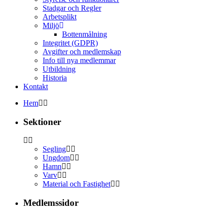
Stadgar och Regler
Arbetsplikt
Miljö
Bottenmålning
Integritet (GDPR)
Avgifter och medlemskap
Info till nya medlemmar
Utbildning
Historia
Kontakt
Hem
Sektioner
Segling
Ungdom
Hamn
Varv
Material och Fastighet
Medlemssidor