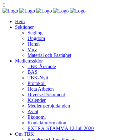
Hem
Sektioner
Segling
Ungdom
Hamn
Varv
Material och Fastighet
Medlemssidor
TBK Årsmöte
BAS
TBK-Nytt
Protokoll
Heta Arbeten
Diverse Dokument
Kalender
Medlemserbjudanden
Avtal
Ekonomi
Kontaktinformation
EXTRA-STÄMMA 12 Juli 2020
Om TBK
Styrelse och funktionärer