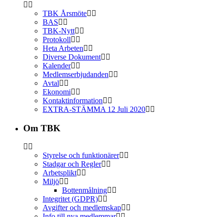
TBK Årsmöte
BAS
TBK-Nytt
Protokoll
Heta Arbeten
Diverse Dokument
Kalender
Medlemserbjudanden
Avtal
Ekonomi
Kontaktinformation
EXTRA-STÄMMA 12 Juli 2020
Om TBK
Styrelse och funktionärer
Stadgar och Regler
Arbetsplikt
Miljö
Bottenmålning
Integritet (GDPR)
Avgifter och medlemskap
Info till nya medlemmar