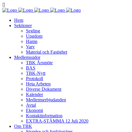
Hem
Sektioner
Segling
Ungdom
Hamn
Varv
Material och Fastighet
Medlemssidor
TBK Årsmöte
BAS
TBK-Nytt
Protokoll
Heta Arbeten
Diverse Dokument
Kalender
Medlemserbjudanden
Avtal
Ekonomi
Kontaktinformation
EXTRA-STÄMMA 12 Juli 2020
Om TBK
Styrelse och funktionärer