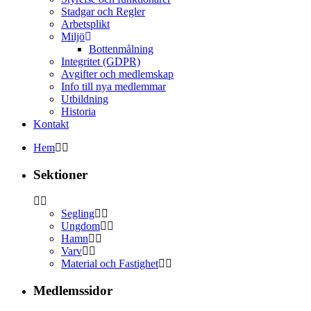
Stadgar och Regler
Arbetsplikt
Miljö
Bottenmålning
Integritet (GDPR)
Avgifter och medlemskap
Info till nya medlemmar
Utbildning
Historia
Kontakt
Hem
Sektioner
Segling
Ungdom
Hamn
Varv
Material och Fastighet
Medlemssidor