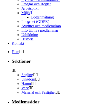
Stadgar och Regler
Arbetsplikt
Miljö
Bottenmålning
Integritet (GDPR)
Avgifter och medlemskap
Info till nya medlemmar
Utbildning
Historia
Kontakt
Hem
Sektioner
Segling
Ungdom
Hamn
Varv
Material och Fastighet
Medlemssidor