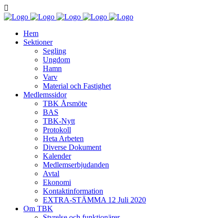
Hem
Sektioner
Segling
Ungdom
Hamn
Varv
Material och Fastighet
Medlemssidor
TBK Årsmöte
BAS
TBK-Nytt
Protokoll
Heta Arbeten
Diverse Dokument
Kalender
Medlemserbjudanden
Avtal
Ekonomi
Kontaktinformation
EXTRA-STÄMMA 12 Juli 2020
Om TBK
Styrelse och funktionärer