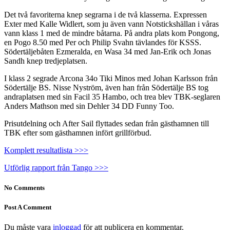
Det två favoriterna knep segrarna i de två klasserna. Expressen
Exter med Kalle Widlert, som ju även vann Notstickshällan i våras
vann klass 1 med de mindre båtarna. På andra plats kom Pongong,
en Pogo 8.50 med Per och Philip Svahn tävlandes för KSSS.
Södertäljebåten Ezmeralda, en Wasa 34 med Jan-Erik och Jonas
Sandh knep tredjeplatsen.
I klass 2 segrade Arcona 34o Tiki Minos med Johan Karlsson från
Södertälje BS. Nisse Nyström, även han från Södertälje BS tog
andraplatsen med sin Facil 35 Hambo, och trea blev TBK-seglaren
Anders Mathson med sin Dehler 34 DD Funny Too.
Prisutdelning och After Sail flyttades sedan från gästhamnen till
TBK efter som gästhamnen infört grillförbud.
Komplett resultatlista >>>
Utförlig rapport från Tango >>>
No Comments
Post A Comment
Du måste vara
inloggad
för att publicera en kommentar.