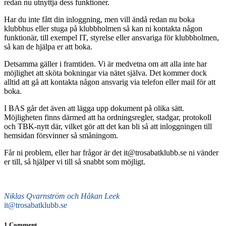
redan nu utnyttja dess funktioner.
Har du inte fått din inloggning, men vill ändå redan nu boka
klubbhus eller stuga på klubbholmen så kan ni kontakta någon
funktionär, till exempel IT, styrelse eller ansvariga för klubbholmen,
så kan de hjälpa er att boka.
Detsamma gäller i framtiden. Vi är medvetna om att alla inte har
möjlighet att sköta bokningar via nätet själva. Det kommer dock
alltid att gå att kontakta någon ansvarig via telefon eller mail för att
boka.
I BAS går det även att lägga upp dokument på olika sätt.
Möjligheten finns därmed att ha ordningsregler, stadgar, protokoll
och TBK-nytt där, vilket gör att det kan bli så att inloggningen till
hemsidan försvinner så småningom.
Får ni problem, eller har frågor är det it@trosabatklubb.se ni vänder
er till, så hjälper vi till så snabbt som möjligt.
Niklas Qvarnström och Håkan Leek
it@trosabatklubb.se
1 Comment