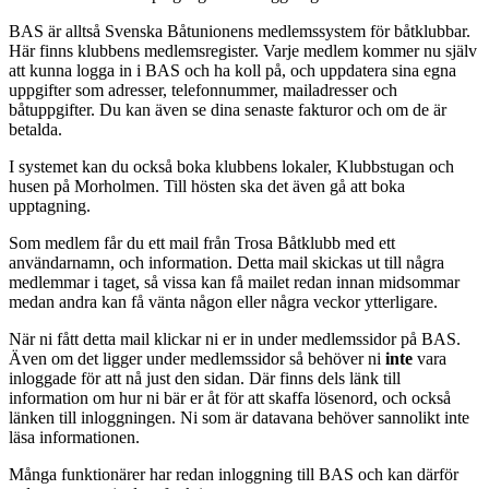
BAS är alltså Svenska Båtunionens medlemssystem för båtklubbar.
Här finns klubbens medlemsregister. Varje medlem kommer nu själv
att kunna logga in i BAS och ha koll på, och uppdatera sina egna
uppgifter som adresser, telefonnummer, mailadresser och
båtuppgifter. Du kan även se dina senaste fakturor och om de är
betalda.
I systemet kan du också boka klubbens lokaler, Klubbstugan och
husen på Morholmen. Till hösten ska det även gå att boka
upptagning.
Som medlem får du ett mail från Trosa Båtklubb med ett
användarnamn, och information. Detta mail skickas ut till några
medlemmar i taget, så vissa kan få mailet redan innan midsommar
medan andra kan få vänta någon eller några veckor ytterligare.
När ni fått detta mail klickar ni er in under medlemssidor på BAS.
Även om det ligger under medlemssidor så behöver ni
inte
vara
inloggade för att nå just den sidan. Där finns dels länk till
information om hur ni bär er åt för att skaffa lösenord, och också
länken till inloggningen. Ni som är datavana behöver sannolikt inte
läsa informationen.
Många funktionärer har redan inloggning till BAS och kan därför