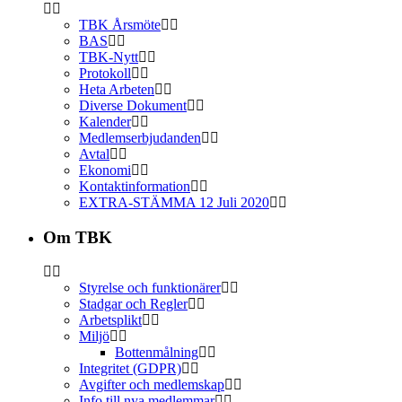
TBK Årsmöte
BAS
TBK-Nytt
Protokoll
Heta Arbeten
Diverse Dokument
Kalender
Medlemserbjudanden
Avtal
Ekonomi
Kontaktinformation
EXTRA-STÄMMA 12 Juli 2020
Om TBK
Styrelse och funktionärer
Stadgar och Regler
Arbetsplikt
Miljö
Bottenmålning
Integritet (GDPR)
Avgifter och medlemskap
Info till nya medlemmar