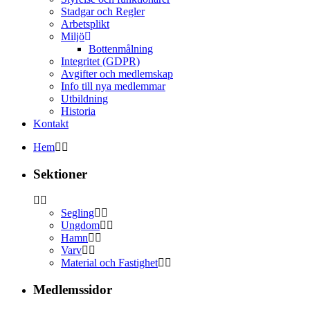
Stadgar och Regler
Arbetsplikt
Miljö
Bottenmålning
Integritet (GDPR)
Avgifter och medlemskap
Info till nya medlemmar
Utbildning
Historia
Kontakt
Hem
Sektioner
Segling
Ungdom
Hamn
Varv
Material och Fastighet
Medlemssidor