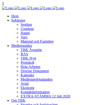
Hem
Sektioner
Segling
Ungdom
Hamn
Varv
Material och Fastighet
Medlemssidor
TBK Årsmöte
BAS
TBK-Nytt
Protokoll
Heta Arbeten
Diverse Dokument
Kalender
Medlemserbjudanden
Avtal
Ekonomi
Kontaktinformation
EXTRA-STÄMMA 12 Juli 2020
Om TBK
Styrelse och funktionärer