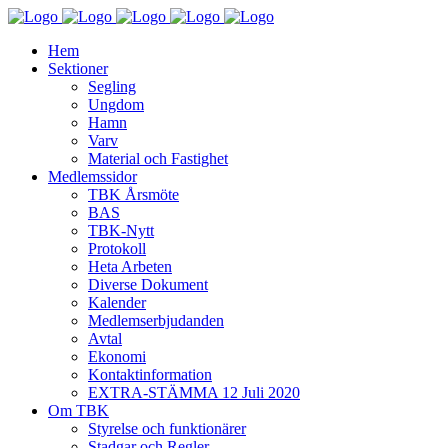
Hem
Sektioner
Segling
Ungdom
Hamn
Varv
Material och Fastighet
Medlemssidor
TBK Årsmöte
BAS
TBK-Nytt
Protokoll
Heta Arbeten
Diverse Dokument
Kalender
Medlemserbjudanden
Avtal
Ekonomi
Kontaktinformation
EXTRA-STÄMMA 12 Juli 2020
Om TBK
Styrelse och funktionärer
Stadgar och Regler