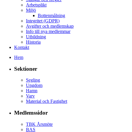
Arbetsplikt
Miljö
Bottenmålning
Integritet (GDPR)
Avgifter och medlemskap
Info till nya medlemmar
Utbildning
Historia
Kontakt
Hem
Sektioner
Segling
Ungdom
Hamn
Varv
Material och Fastighet
Medlemssidor
TBK Årsmöte
BAS