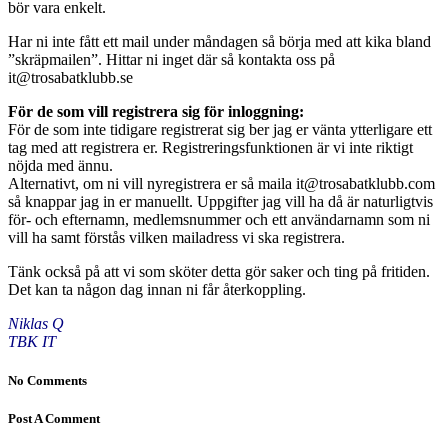
bör vara enkelt.
Har ni inte fått ett mail under måndagen så börja med att kika bland
”skräpmailen”. Hittar ni inget där så kontakta oss på
it@trosabatklubb.se
För de som vill registrera sig för inloggning:
För de som inte tidigare registrerat sig ber jag er vänta ytterligare ett
tag med att registrera er. Registreringsfunktionen är vi inte riktigt
nöjda med ännu.
Alternativt, om ni vill nyregistrera er så maila it@trosabatklubb.com
så knappar jag in er manuellt. Uppgifter jag vill ha då är naturligtvis
för- och efternamn, medlemsnummer och ett användarnamn som ni
vill ha samt förstås vilken mailadress vi ska registrera.
Tänk också på att vi som sköter detta gör saker och ting på fritiden.
Det kan ta någon dag innan ni får återkoppling.
Niklas Q
TBK IT
No Comments
Post A Comment