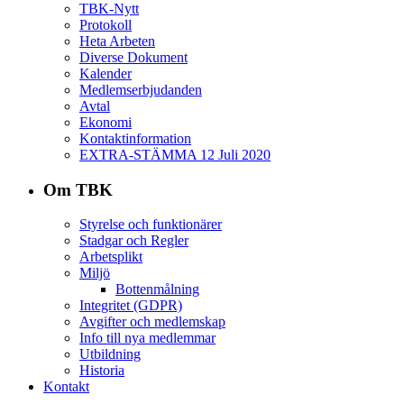
TBK-Nytt
Protokoll
Heta Arbeten
Diverse Dokument
Kalender
Medlemserbjudanden
Avtal
Ekonomi
Kontaktinformation
EXTRA-STÄMMA 12 Juli 2020
Om TBK
Styrelse och funktionärer
Stadgar och Regler
Arbetsplikt
Miljö
Bottenmålning
Integritet (GDPR)
Avgifter och medlemskap
Info till nya medlemmar
Utbildning
Historia
Kontakt