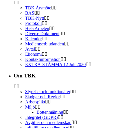
TBK Årsmöte
BAS
TBK-Nytt
Protokoll
Heta Arbeten
Diverse Dokument
Kalender
Medlemserbjudanden
Avtal
Ekonomi
Kontaktinformation
EXTRA-STÄMMA 12 Juli 2020
Om TBK
Styrelse och funktionärer
Stadgar och Regler
Arbetsplikt
Miljö
Bottenmålning
Integritet (GDPR)
Avgifter och medlemskap
Info till nya medlemmar