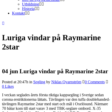
Utbildning
Historia
Kontakt
Luriga vindar på Raymarine
2star
04 jun
Luriga vindar på Raymarine 2star
Posted at 20:47h
in
Segling
by
Niklas Qvarnström
0 Comments
0
Likes
I veckan seglades årets första riktiga kappsegling i Sverige sedan
corona-restriktionerna lättats. Tävlingen var den tuffa doublehanded-
tävlingen Raymarine 2star med start och mål i Oxelösund. Närmare
70 båtar kom till start varav 3 med TBK-seglare ombord. X-35