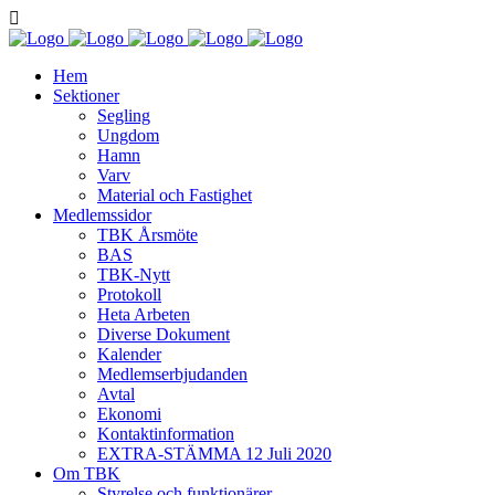
Hem
Sektioner
Segling
Ungdom
Hamn
Varv
Material och Fastighet
Medlemssidor
TBK Årsmöte
BAS
TBK-Nytt
Protokoll
Heta Arbeten
Diverse Dokument
Kalender
Medlemserbjudanden
Avtal
Ekonomi
Kontaktinformation
EXTRA-STÄMMA 12 Juli 2020
Om TBK
Styrelse och funktionärer