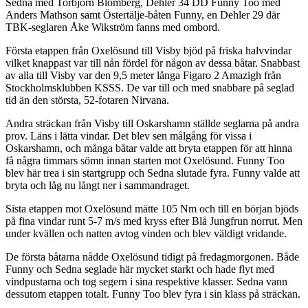
Sedna med Torbjörn Blomberg, Dehler 34 DD Funny Too med
Anders Mathson samt Östertälje-båten Funny, en Dehler 29 där
TBK-seglaren Åke Wikström fanns med ombord.
Första etappen från Oxelösund till Visby bjöd på friska halvvindar
vilket knappast var till nån fördel för någon av dessa båtar. Snabbast
av alla till Visby var den 9,5 meter långa Figaro 2 Amazigh från
Stockholmsklubben KSSS. De var till och med snabbare på seglad
tid än den största, 52-fotaren Nirvana.
Andra sträckan från Visby till Oskarshamn ställde seglarna på andra
prov. Läns i lätta vindar. Det blev sen målgång för vissa i
Oskarshamn, och många båtar valde att bryta etappen för att hinna
få några timmars sömn innan starten mot Oxelösund. Funny Too
blev här trea i sin startgrupp och Sedna slutade fyra. Funny valde att
bryta och låg nu långt ner i sammandraget.
Sista etappen mot Oxelösund mätte 105 Nm och till en början bjöds
på fina vindar runt 5-7 m/s med kryss efter Blå Jungfrun norrut. Men
under kvällen och natten avtog vinden och blev väldigt vridande.
De första båtarna nådde Oxelösund tidigt på fredagmorgonen. Både
Funny och Sedna seglade här mycket starkt och hade flyt med
vindpustarna och tog segern i sina respektive klasser. Sedna vann
dessutom etappen totalt. Funny Too blev fyra i sin klass på sträckan.