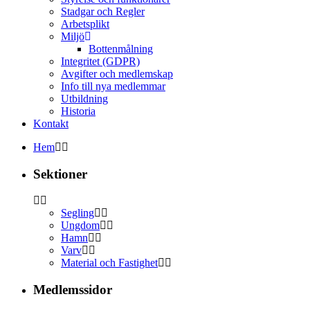
Stadgar och Regler
Arbetsplikt
Miljö
Bottenmålning
Integritet (GDPR)
Avgifter och medlemskap
Info till nya medlemmar
Utbildning
Historia
Kontakt
Hem
Sektioner
Segling
Ungdom
Hamn
Varv
Material och Fastighet
Medlemssidor