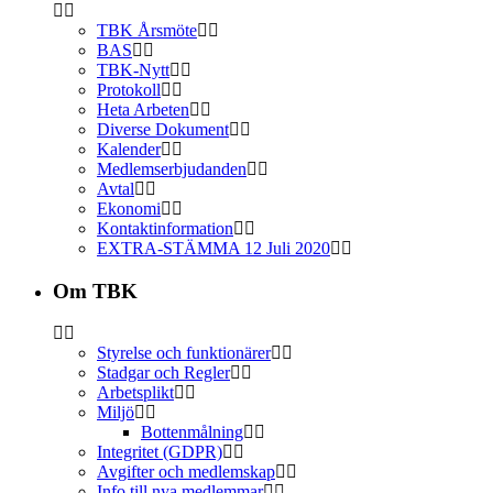
TBK Årsmöte
BAS
TBK-Nytt
Protokoll
Heta Arbeten
Diverse Dokument
Kalender
Medlemserbjudanden
Avtal
Ekonomi
Kontaktinformation
EXTRA-STÄMMA 12 Juli 2020
Om TBK
Styrelse och funktionärer
Stadgar och Regler
Arbetsplikt
Miljö
Bottenmålning
Integritet (GDPR)
Avgifter och medlemskap
Info till nya medlemmar