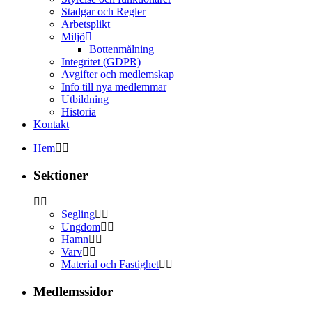
Stadgar och Regler
Arbetsplikt
Miljö
Bottenmålning
Integritet (GDPR)
Avgifter och medlemskap
Info till nya medlemmar
Utbildning
Historia
Kontakt
Hem
Sektioner
Segling
Ungdom
Hamn
Varv
Material och Fastighet
Medlemssidor