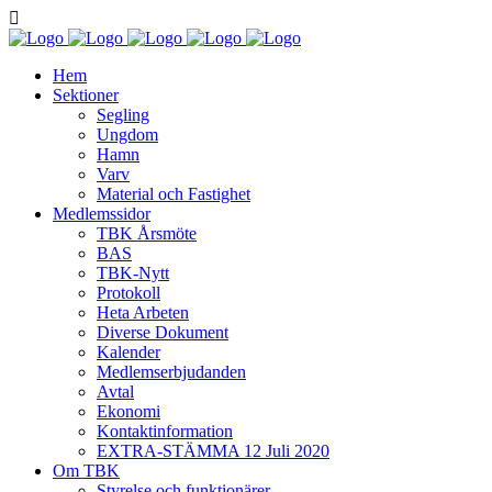
Hem
Sektioner
Segling
Ungdom
Hamn
Varv
Material och Fastighet
Medlemssidor
TBK Årsmöte
BAS
TBK-Nytt
Protokoll
Heta Arbeten
Diverse Dokument
Kalender
Medlemserbjudanden
Avtal
Ekonomi
Kontaktinformation
EXTRA-STÄMMA 12 Juli 2020
Om TBK
Styrelse och funktionärer