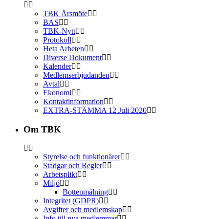
TBK Årsmöte
BAS
TBK-Nytt
Protokoll
Heta Arbeten
Diverse Dokument
Kalender
Medlemserbjudanden
Avtal
Ekonomi
Kontaktinformation
EXTRA-STÄMMA 12 Juli 2020
Om TBK
Styrelse och funktionärer
Stadgar och Regler
Arbetsplikt
Miljö
Bottenmålning
Integritet (GDPR)
Avgifter och medlemskap
Info till nya medlemmar