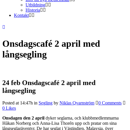
Utbildning
Historia
Kontakt
Onsdagscafé 2 april med
långsegling
24 feb
Onsdagscafé 2 april med
långsegling
Posted at 14:47h
in
Segling
by
Niklas Qvarnström
0 Comments
0
Likes
Onsdagen den 2 april
dyker seglarna, och klubbmedlemmarna
Håkan Norberg och Anna-Lisa Thorén upp och pratar om sina
långseglaräventyr. De har seglat i Västindien, Malaysia, över