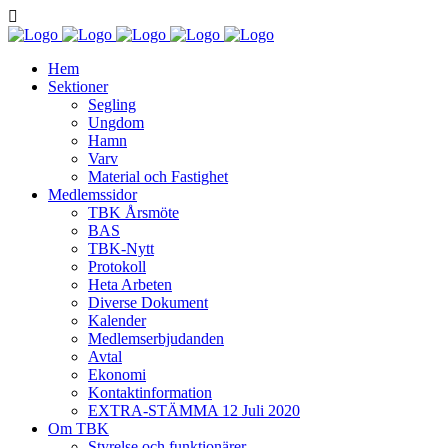
Hem
Sektioner
Segling
Ungdom
Hamn
Varv
Material och Fastighet
Medlemssidor
TBK Årsmöte
BAS
TBK-Nytt
Protokoll
Heta Arbeten
Diverse Dokument
Kalender
Medlemserbjudanden
Avtal
Ekonomi
Kontaktinformation
EXTRA-STÄMMA 12 Juli 2020
Om TBK
Styrelse och funktionärer