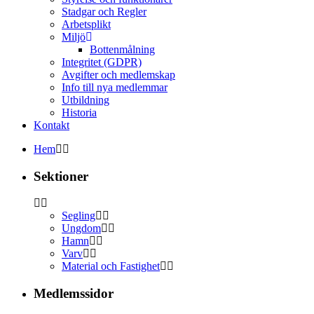
Stadgar och Regler
Arbetsplikt
Miljö
Bottenmålning
Integritet (GDPR)
Avgifter och medlemskap
Info till nya medlemmar
Utbildning
Historia
Kontakt
Hem
Sektioner
Segling
Ungdom
Hamn
Varv
Material och Fastighet
Medlemssidor