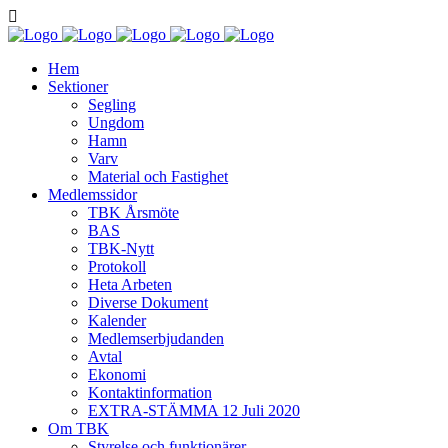
Hem
Sektioner
Segling
Ungdom
Hamn
Varv
Material och Fastighet
Medlemssidor
TBK Årsmöte
BAS
TBK-Nytt
Protokoll
Heta Arbeten
Diverse Dokument
Kalender
Medlemserbjudanden
Avtal
Ekonomi
Kontaktinformation
EXTRA-STÄMMA 12 Juli 2020
Om TBK
Styrelse och funktionärer