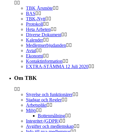
TBK Årsmöte
BAS
TBK-Nytt
Protokoll
Heta Arbeten
Diverse Dokument
Kalender
Medlemserbjudanden
Avtal
Ekonomi
Kontaktinformation
EXTRA-STÄMMA 12 Juli 2020
Om TBK
Styrelse och funktionärer
Stadgar och Regler
Arbetsplikt
Miljö
Bottenmålning
Integritet (GDPR)
Avgifter och medlemskap
Info till nya medlemmar