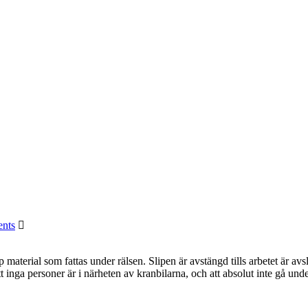
nts
p material som fattas under rälsen. Slipen är avstängd tills arbetet är a
 inga personer är i närheten av kranbilarna, och att absolut inte gå un