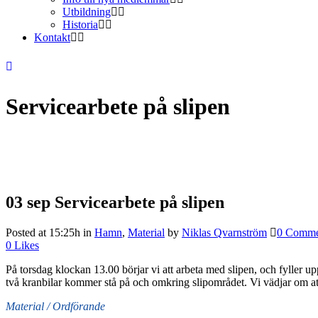
Utbildning
Historia
Kontakt
Servicearbete på slipen
03 sep
Servicearbete på slipen
Posted at 15:25h
in
Hamn
,
Material
by
Niklas Qvarnström
0 Comme
0
Likes
På torsdag klockan 13.00 börjar vi att arbeta med slipen, och fyller up
två kranbilar kommer stå på och omkring slipområdet. Vi vädjar om att
Material / Ordförande