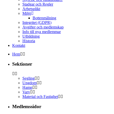
Stadgar och Regler
Arbetsplikt
Miljö
Bottenmålning
Integritet (GDPR)
Avgifter och medlemskap
Info till nya medlemmar
Utbildning
Historia
Kontakt
Hem
Sektioner
Segling
Ungdom
Hamn
Varv
Material och Fastighet
Medlemssidor