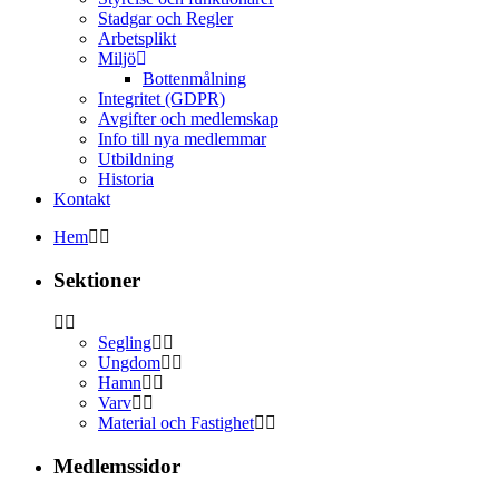
Stadgar och Regler
Arbetsplikt
Miljö
Bottenmålning
Integritet (GDPR)
Avgifter och medlemskap
Info till nya medlemmar
Utbildning
Historia
Kontakt
Hem
Sektioner
Segling
Ungdom
Hamn
Varv
Material och Fastighet
Medlemssidor