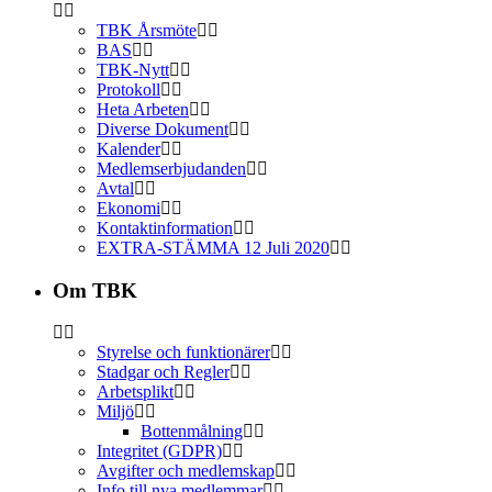
TBK Årsmöte
BAS
TBK-Nytt
Protokoll
Heta Arbeten
Diverse Dokument
Kalender
Medlemserbjudanden
Avtal
Ekonomi
Kontaktinformation
EXTRA-STÄMMA 12 Juli 2020
Om TBK
Styrelse och funktionärer
Stadgar och Regler
Arbetsplikt
Miljö
Bottenmålning
Integritet (GDPR)
Avgifter och medlemskap
Info till nya medlemmar