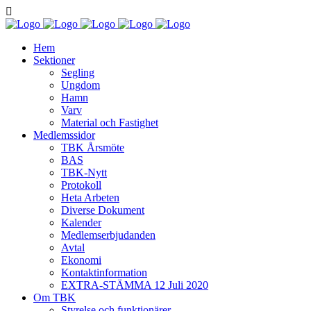
Hem
Sektioner
Segling
Ungdom
Hamn
Varv
Material och Fastighet
Medlemssidor
TBK Årsmöte
BAS
TBK-Nytt
Protokoll
Heta Arbeten
Diverse Dokument
Kalender
Medlemserbjudanden
Avtal
Ekonomi
Kontaktinformation
EXTRA-STÄMMA 12 Juli 2020
Om TBK
Styrelse och funktionärer