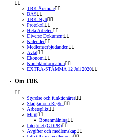
TBK Årsmöte
BAS
TBK-Nytt
Protokoll
Heta Arbeten
Diverse Dokument
Kalender
Medlemserbjudanden
Avtal
Ekonomi
Kontaktinformation
EXTRA-STÄMMA 12 Juli 2020
Om TBK
Styrelse och funktionärer
Stadgar och Regler
Arbetsplikt
Miljö
Bottenmålning
Integritet (GDPR)
Avgifter och medlemskap
Info till nya medlemmar