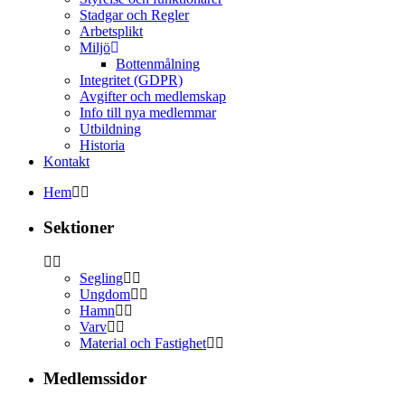
Stadgar och Regler
Arbetsplikt
Miljö
Bottenmålning
Integritet (GDPR)
Avgifter och medlemskap
Info till nya medlemmar
Utbildning
Historia
Kontakt
Hem
Sektioner
Segling
Ungdom
Hamn
Varv
Material och Fastighet
Medlemssidor