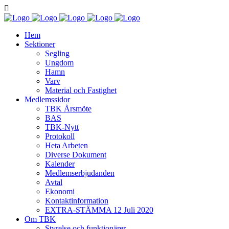
Hem
Sektioner
Segling
Ungdom
Hamn
Varv
Material och Fastighet
Medlemssidor
TBK Årsmöte
BAS
TBK-Nytt
Protokoll
Heta Arbeten
Diverse Dokument
Kalender
Medlemserbjudanden
Avtal
Ekonomi
Kontaktinformation
EXTRA-STÄMMA 12 Juli 2020
Om TBK
Styrelse och funktionärer