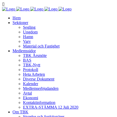
Hem
Sektioner
Segling
Ungdom
Hamn
Varv
Material och Fastighet
Medlemssidor
TBK Årsmöte
BAS
TBK-Nytt
Protokoll
Heta Arbeten
Diverse Dokument
Kalender
Medlemserbjudanden
Avtal
Ekonomi
Kontaktinformation
EXTRA-STÄMMA 12 Juli 2020
Om TBK
Styrelse och funktionärer