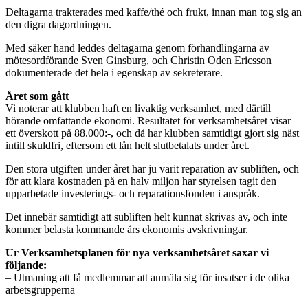
Deltagarna trakterades med kaffe/thé och frukt, innan man tog sig an
den digra dagordningen.
Med säker hand leddes deltagarna genom förhandlingarna av
mötesordförande Sven Ginsburg, och Christin Oden Ericsson
dokumenterade det hela i egenskap av sekreterare.
Året som gått
Vi noterar att klubben haft en livaktig verksamhet, med därtill
hörande omfattande ekonomi. Resultatet för verksamhetsåret visar
ett överskott på 88.000:-, och då har klubben samtidigt gjort sig näst
intill skuldfri, eftersom ett lån helt slutbetalats under året.
Den stora utgiften under året har ju varit reparation av subliften, och
för att klara kostnaden på en halv miljon har styrelsen tagit den
upparbetade investerings- och reparationsfonden i anspråk.
Det innebär samtidigt att subliften helt kunnat skrivas av, och inte
kommer belasta kommande års ekonomis avskrivningar.
Ur Verksamhetsplanen för nya verksamhetsåret saxar vi
följande:
– Utmaning att få medlemmar att anmäla sig för insatser i de olika
arbetsgrupperna