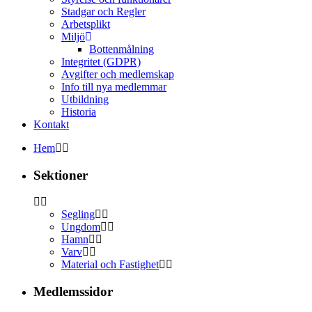
Stadgar och Regler
Arbetsplikt
Miljö
Bottenmålning
Integritet (GDPR)
Avgifter och medlemskap
Info till nya medlemmar
Utbildning
Historia
Kontakt
Hem
Sektioner
Segling
Ungdom
Hamn
Varv
Material och Fastighet
Medlemssidor