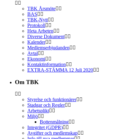
TBK Årsmöte
BAS
TBK-Nytt
Protokoll
Heta Arbeten
Diverse Dokument
Kalender
Medlemserbjudanden
Avtal
Ekonomi
Kontaktinformation
EXTRA-STÄMMA 12 Juli 2020
Om TBK
Styrelse och funktionärer
Stadgar och Regler
Arbetsplikt
Miljö
Bottenmålning
Integritet (GDPR)
Avgifter och medlemskap
Info till nya medlemmar