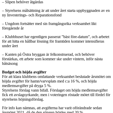
– Slipen behöver åtgärdas
– Styrelsens målsättning är att under året starta uppbyggnaden av en
ny Investerings- och Reparationsfond
– Ungdom fortsätter med sin framgångsrika verksamhet likt
föregående år
– Klubbhuset har egentligen passerat ”bäst före-datum”, och arbetet
för att hitta en hållbar lösning för framtiden kommer intensifieras
under året
– Kanten på Östra bryggan är felkonstruerad, och behöver
förstärkas, ett arbete som kommer ske under vintern, inför nästa
båtsäsong
Budget och höjda avgifter
För att klara klubbens omfattande verksamhet beslutade årsmötet om
höjda avgifter för hamn/varvsplats med c:a 16 %, och höjda
medlemsavgifter på dryga 5 %.
Styrelsens förslag vann bifall. Förslaget om höjda medlemsavgifter
fick ett avslagsyrkande, men i voteringen röstade mötet till fördel för
styrelsens höjningsförslag.
För info kan nämnas, att avgifterna har varit oförändrade sedan
årsmötet 2021, då de den gången höjdes med 20 %.