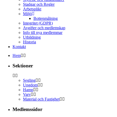
Stadgar och Regler
Arbetsplikt
Miljö
Bottenmålning
Integritet (GDPR)
Avgifter och medlemskap
Info till nya medlemmar
Utbildning
Historia
Kontakt
Hem
Sektioner
Segling
Ungdom
Hamn
Varv
Material och Fastighet
Medlemssidor