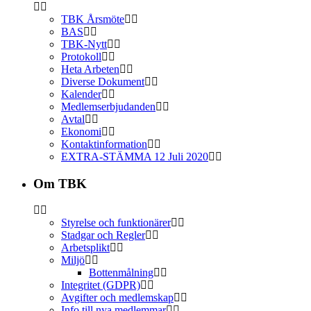
TBK Årsmöte
BAS
TBK-Nytt
Protokoll
Heta Arbeten
Diverse Dokument
Kalender
Medlemserbjudanden
Avtal
Ekonomi
Kontaktinformation
EXTRA-STÄMMA 12 Juli 2020
Om TBK
Styrelse och funktionärer
Stadgar och Regler
Arbetsplikt
Miljö
Bottenmålning
Integritet (GDPR)
Avgifter och medlemskap
Info till nya medlemmar