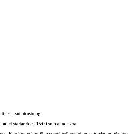
t testa sin utrustning.
rsmötet startar dock 15:00 som annonserat.
ats. Idag lördag har till exempel valberedningens förslag uppdaterats