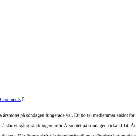
 Comments
ga årsmötet på söndagen fungerade väl. Ett tio-tal medlemmar anslöt för at
, så slår vi igång sändningen inför Årsmötet på söndagen cirka kl 14. Å
eltaga. Där finns också alla årsmöteshandlingar där vissa har uppdater