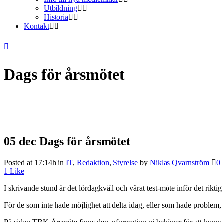
Utbildning
Historia
Kontakt
Dags för årsmötet
05 dec
Dags för årsmötet
Posted at 17:14h
in
IT
,
Redaktion
,
Styrelse
by
Niklas Qvarnström
0
1
Like
I skrivande stund är det lördagkväll och vårat test-möte inför det rikti
För de som inte hade möjlighet att delta idag, eller som hade problem
På sidan TBK Årsmöte finns den information ni behöver för att kunna d