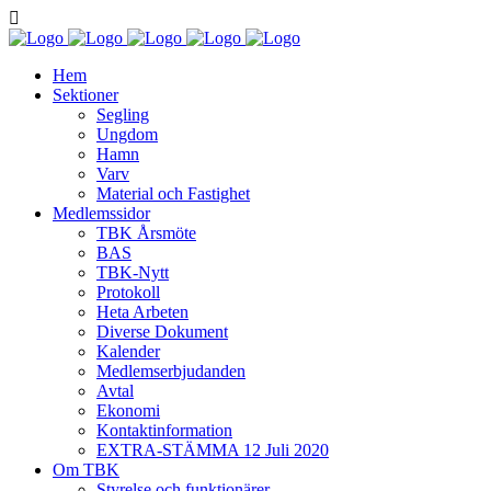
Hem
Sektioner
Segling
Ungdom
Hamn
Varv
Material och Fastighet
Medlemssidor
TBK Årsmöte
BAS
TBK-Nytt
Protokoll
Heta Arbeten
Diverse Dokument
Kalender
Medlemserbjudanden
Avtal
Ekonomi
Kontaktinformation
EXTRA-STÄMMA 12 Juli 2020
Om TBK
Styrelse och funktionärer