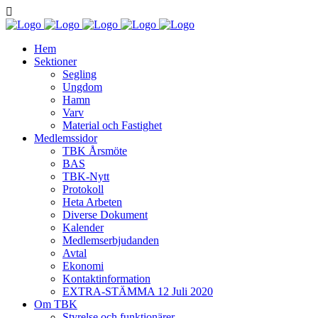
Hem
Sektioner
Segling
Ungdom
Hamn
Varv
Material och Fastighet
Medlemssidor
TBK Årsmöte
BAS
TBK-Nytt
Protokoll
Heta Arbeten
Diverse Dokument
Kalender
Medlemserbjudanden
Avtal
Ekonomi
Kontaktinformation
EXTRA-STÄMMA 12 Juli 2020
Om TBK
Styrelse och funktionärer