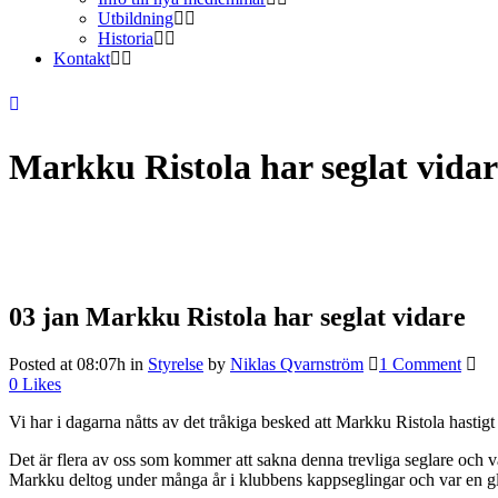
Utbildning
Historia
Kontakt
Markku Ristola har seglat vidar
03 jan
Markku Ristola har seglat vidare
Posted at 08:07h
in
Styrelse
by
Niklas Qvarnström
1 Comment
0
Likes
Vi har i dagarna nåtts av det tråkiga besked att Markku Ristola hastig
Det är flera av oss som kommer att sakna denna trevliga seglare och v
Markku deltog under många år i klubbens kappseglingar och var en glad 