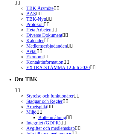
TBK Årsmöte
BAS
TBK-Nytt
Protokoll
Heta Arbeten
Diverse Dokument
Kalender
Medlemserbjudanden
Avtal
Ekonomi
Kontaktinformation
EXTRA-STÄMMA 12 Juli 2020
Om TBK
Styrelse och funktionärer
Stadgar och Regler
Arbetsplikt
Miljö
Bottenmålning
Integritet (GDPR)
Avgifter och medlemskap
Info till nya medlemmar