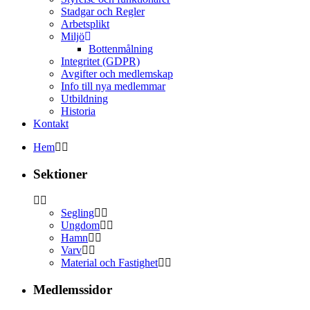
Stadgar och Regler
Arbetsplikt
Miljö
Bottenmålning
Integritet (GDPR)
Avgifter och medlemskap
Info till nya medlemmar
Utbildning
Historia
Kontakt
Hem
Sektioner
Segling
Ungdom
Hamn
Varv
Material och Fastighet
Medlemssidor