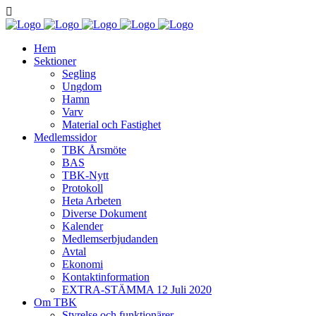
Hem
Sektioner
Segling
Ungdom
Hamn
Varv
Material och Fastighet
Medlemssidor
TBK Årsmöte
BAS
TBK-Nytt
Protokoll
Heta Arbeten
Diverse Dokument
Kalender
Medlemserbjudanden
Avtal
Ekonomi
Kontaktinformation
EXTRA-STÄMMA 12 Juli 2020
Om TBK
Styrelse och funktionärer