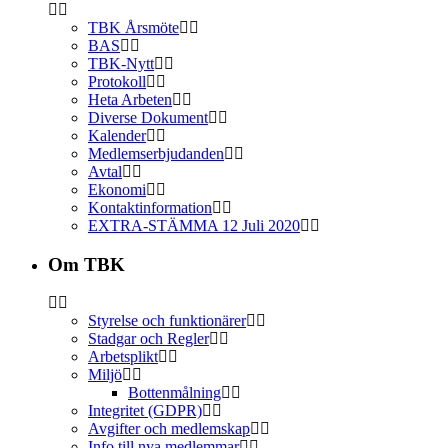
TBK Årsmöte
BAS
TBK-Nytt
Protokoll
Heta Arbeten
Diverse Dokument
Kalender
Medlemserbjudanden
Avtal
Ekonomi
Kontaktinformation
EXTRA-STÄMMA 12 Juli 2020
Om TBK
Styrelse och funktionärer
Stadgar och Regler
Arbetsplikt
Miljö
Bottenmålning
Integritet (GDPR)
Avgifter och medlemskap
Info till nya medlemmar