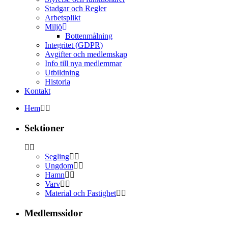
Stadgar och Regler
Arbetsplikt
Miljö
Bottenmålning
Integritet (GDPR)
Avgifter och medlemskap
Info till nya medlemmar
Utbildning
Historia
Kontakt
Hem
Sektioner
Segling
Ungdom
Hamn
Varv
Material och Fastighet
Medlemssidor