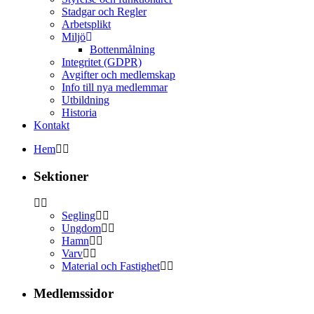
Stadgar och Regler
Arbetsplikt
Miljö
Bottenmålning
Integritet (GDPR)
Avgifter och medlemskap
Info till nya medlemmar
Utbildning
Historia
Kontakt
Hem
Sektioner
Segling
Ungdom
Hamn
Varv
Material och Fastighet
Medlemssidor