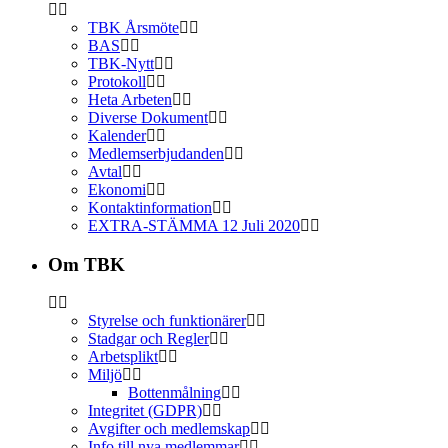
TBK Årsmöte
BAS
TBK-Nytt
Protokoll
Heta Arbeten
Diverse Dokument
Kalender
Medlemserbjudanden
Avtal
Ekonomi
Kontaktinformation
EXTRA-STÄMMA 12 Juli 2020
Om TBK
Styrelse och funktionärer
Stadgar och Regler
Arbetsplikt
Miljö
Bottenmålning
Integritet (GDPR)
Avgifter och medlemskap
Info till nya medlemmar