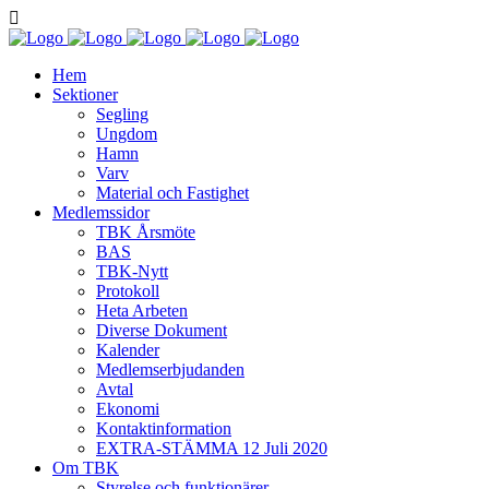
Hem
Sektioner
Segling
Ungdom
Hamn
Varv
Material och Fastighet
Medlemssidor
TBK Årsmöte
BAS
TBK-Nytt
Protokoll
Heta Arbeten
Diverse Dokument
Kalender
Medlemserbjudanden
Avtal
Ekonomi
Kontaktinformation
EXTRA-STÄMMA 12 Juli 2020
Om TBK
Styrelse och funktionärer