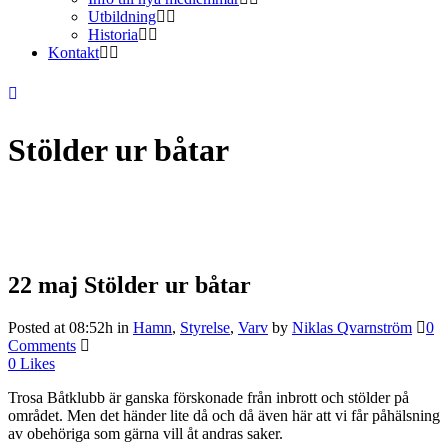
Utbildning
Historia
Kontakt
Stölder ur båtar
22 maj
Stölder ur båtar
Posted at 08:52h
in
Hamn
,
Styrelse
,
Varv
by
Niklas Qvarnström
0
Comments
0
Likes
Trosa Båtklubb är ganska förskonade från inbrott och stölder på
området. Men det händer lite då och då även här att vi får påhälsning
av obehöriga som gärna vill åt andras saker.