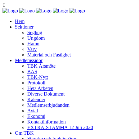
Hem
Sektioner
Segling
Ungdom
Hamn
Varv
Material och Fastighet
Medlemssidor
TBK Årsmöte
BAS
TBK-Nytt
Protokoll
Heta Arbeten
Diverse Dokument
Kalender
Medlemserbjudanden
Avtal
Ekonomi
Kontaktinformation
EXTRA-STÄMMA 12 Juli 2020
Om TBK
Styrelse och funktionärer