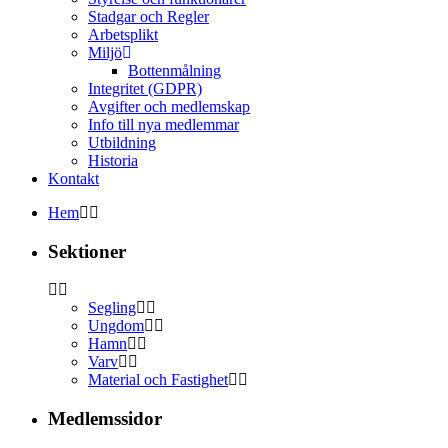
Stadgar och Regler
Arbetsplikt
Miljö
Bottenmålning
Integritet (GDPR)
Avgifter och medlemskap
Info till nya medlemmar
Utbildning
Historia
Kontakt
Hem
Sektioner
Segling
Ungdom
Hamn
Varv
Material och Fastighet
Medlemssidor