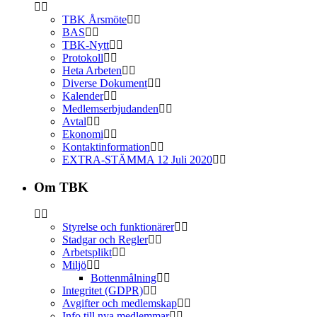
TBK Årsmöte
BAS
TBK-Nytt
Protokoll
Heta Arbeten
Diverse Dokument
Kalender
Medlemserbjudanden
Avtal
Ekonomi
Kontaktinformation
EXTRA-STÄMMA 12 Juli 2020
Om TBK
Styrelse och funktionärer
Stadgar och Regler
Arbetsplikt
Miljö
Bottenmålning
Integritet (GDPR)
Avgifter och medlemskap
Info till nya medlemmar