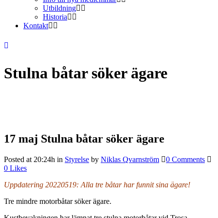
Utbildning
Historia
Kontakt
Stulna båtar söker ägare
17 maj
Stulna båtar söker ägare
Posted at 20:24h
in
Styrelse
by
Niklas Qvarnström
0 Comments
0
Likes
Uppdatering 20220519: Alla tre båtar har funnit sina ägare!
Tre mindre motorbåtar söker ägare.
Kustbevakningen har lämnat tre stulna motorbåtar vid Trosa