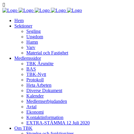
Hem
Sektioner
Segling
Ungdom
Hamn
Varv
Material och Fastighet
Medlemssidor
TBK Årsmöte
BAS
TBK-Nytt
Protokoll
Heta Arbeten
Diverse Dokument
Kalender
Medlemserbjudanden
Avtal
Ekonomi
Kontaktinformation
EXTRA-STÄMMA 12 Juli 2020
Om TBK
Styrelse och funktionärer