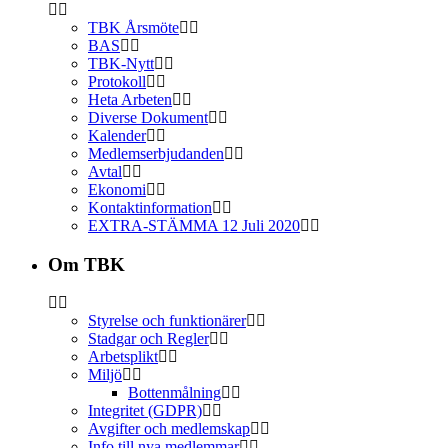
TBK Årsmöte
BAS
TBK-Nytt
Protokoll
Heta Arbeten
Diverse Dokument
Kalender
Medlemserbjudanden
Avtal
Ekonomi
Kontaktinformation
EXTRA-STÄMMA 12 Juli 2020
Om TBK
Styrelse och funktionärer
Stadgar och Regler
Arbetsplikt
Miljö
Bottenmålning
Integritet (GDPR)
Avgifter och medlemskap
Info till nya medlemmar