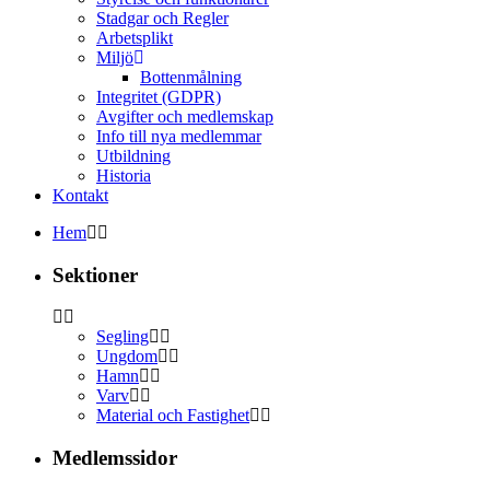
Stadgar och Regler
Arbetsplikt
Miljö
Bottenmålning
Integritet (GDPR)
Avgifter och medlemskap
Info till nya medlemmar
Utbildning
Historia
Kontakt
Hem
Sektioner
Segling
Ungdom
Hamn
Varv
Material och Fastighet
Medlemssidor