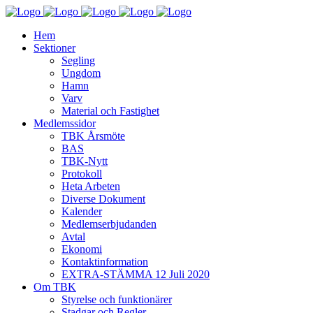
Hem
Sektioner
Segling
Ungdom
Hamn
Varv
Material och Fastighet
Medlemssidor
TBK Årsmöte
BAS
TBK-Nytt
Protokoll
Heta Arbeten
Diverse Dokument
Kalender
Medlemserbjudanden
Avtal
Ekonomi
Kontaktinformation
EXTRA-STÄMMA 12 Juli 2020
Om TBK
Styrelse och funktionärer
Stadgar och Regler