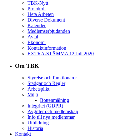
TBK-Nytt
Protokoll
Heta Arbeten
Diverse Dokument
Kalender
Medlemserbjudanden
Avtal
Ekonomi
Kontaktinformation
EXTRA-STÄMMA 12 Juli 2020
Om TBK
Styrelse och funktionärer
Stadgar och Regler
Arbetsplikt
Miljö
Bottenmålning
Integritet (GDPR)
Avgifter och medlemskap
Info till nya medlemmar
Utbildning
Historia
Kontakt