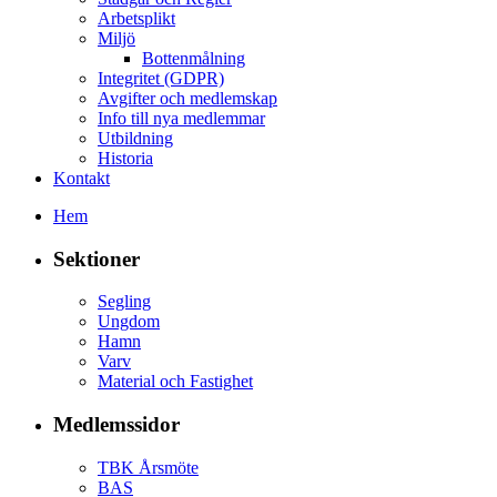
Arbetsplikt
Miljö
Bottenmålning
Integritet (GDPR)
Avgifter och medlemskap
Info till nya medlemmar
Utbildning
Historia
Kontakt
Hem
Sektioner
Segling
Ungdom
Hamn
Varv
Material och Fastighet
Medlemssidor
TBK Årsmöte
BAS