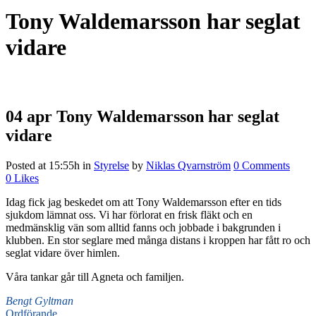
Tony Waldemarsson har seglat
vidare
04 apr
Tony Waldemarsson har seglat
vidare
Posted at 15:55h
in
Styrelse
by
Niklas Qvarnström
0 Comments
0
Likes
Idag fick jag beskedet om att Tony Waldemarsson efter en tids
sjukdom lämnat oss. Vi har förlorat en frisk fläkt och en
medmänsklig vän som alltid fanns och jobbade i bakgrunden i
klubben. En stor seglare med många distans i kroppen har fått ro och
seglat vidare över himlen.
Våra tankar går till Agneta och familjen.
Bengt Gyltman
Ordförande