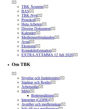
TBK Årsmöte
BAS
TBK-Nytt
Protokoll
Heta Arbeten
Diverse Dokument
Kalender
Medlemserbjudanden
Avtal
Ekonomi
Kontaktinformation
EXTRA-STÄMMA 12 Juli 2020
Om TBK
Styrelse och funktionärer
Stadgar och Regler
Arbetsplikt
Miljö
Bottenmålning
Integritet (GDPR)
Avgifter och medlemskap
Info till nya medlemmar