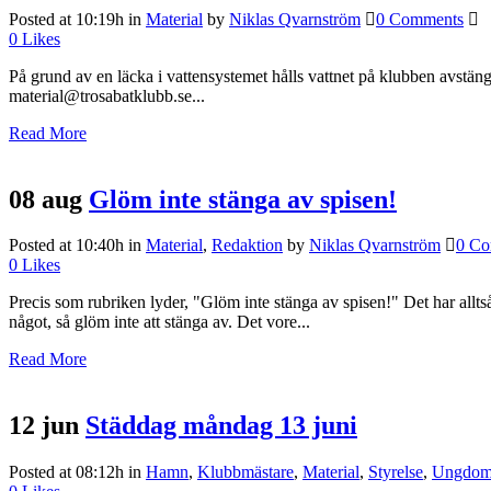
Posted at 10:19h
in
Material
by
Niklas Qvarnström
0 Comments
0
Likes
På grund av en läcka i vattensystemet hålls vattnet på klubben avstä
material@trosabatklubb.se...
Read More
08 aug
Glöm inte stänga av spisen!
Posted at 10:40h
in
Material
,
Redaktion
by
Niklas Qvarnström
0 Co
0
Likes
Precis som rubriken lyder, "Glöm inte stänga av spisen!" Det har allt
något, så glöm inte att stänga av. Det vore...
Read More
12 jun
Städdag måndag 13 juni
Posted at 08:12h
in
Hamn
,
Klubbmästare
,
Material
,
Styrelse
,
Ungdo