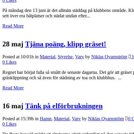
0
Likes
På måndag den 13 juni är det allmän städdag på klubbens område. Klock
sett över era båtplatser och städat undan efter...
Read More
28 maj
Tjäna poäng, klipp gräset!
Posted at 10:01h
in
Material
,
Styrelse
,
Varv
by
Niklas Qvarnström
3
0
Likes
Regnet har börjat falla så smått de senaste dagarna. Det gör att gräset
gräsklippning och så även för städning av toa och klubbhus. ...
Read More
16 maj
Tänk på elförbrukningen
Posted at 15:39h
in
Hamn
,
Material
,
Varv
by
Niklas Qvarnström
0 
0
Likes