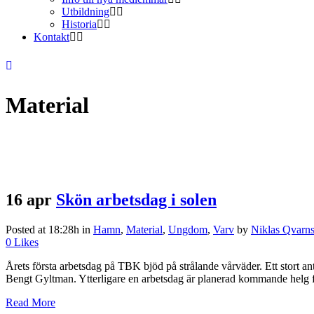
Utbildning
Historia
Kontakt
Material
16 apr
Skön arbetsdag i solen
Posted at 18:28h
in
Hamn
,
Material
,
Ungdom
,
Varv
by
Niklas Qvarn
0
Likes
Årets första arbetsdag på TBK bjöd på strålande vårväder. Ett stort a
Bengt Gyltman. Ytterligare en arbetsdag är planerad kommande helg fö
Read More