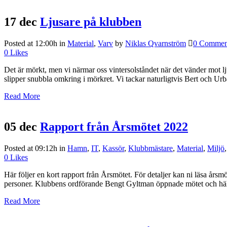
17 dec
Ljusare på klubben
Posted at 12:00h
in
Material
,
Varv
by
Niklas Qvarnström
0 Commen
0
Likes
Det är mörkt, men vi närmar oss vintersolståndet när det vänder mot lj
slipper snubbla omkring i mörkret. Vi tackar naturligtvis Bert och Urb
Read More
05 dec
Rapport från Årsmötet 2022
Posted at 09:12h
in
Hamn
,
IT
,
Kassör
,
Klubbmästare
,
Material
,
Miljö
0
Likes
Här följer en kort rapport från Årsmötet. För detaljer kan ni läsa årsm
personer. Klubbens ordförande Bengt Gyltman öppnade mötet och häls
Read More