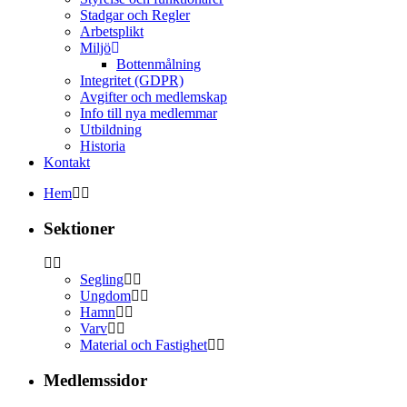
Stadgar och Regler
Arbetsplikt
Miljö
Bottenmålning
Integritet (GDPR)
Avgifter och medlemskap
Info till nya medlemmar
Utbildning
Historia
Kontakt
Hem
Sektioner
Segling
Ungdom
Hamn
Varv
Material och Fastighet
Medlemssidor