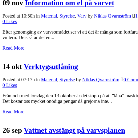
09 nov
Information om el på varvet
Posted at 10:50h
in
Material
,
Styrelse
,
Varv
by
Niklas Qvarnström
1
0
Likes
Efter genomgång av varvsområdet ser vi att det är många som fortfarande
vintern. Dels så är det en...
Read More
14 okt
Verktygsutlåning
Posted at 07:17h
in
Material
,
Styrelse
by
Niklas Qvarnström
0 Com
0
Likes
Från och med torsdag den 13 oktober är det stopp på att ”låna” maski
Det kostar oss mycket onödiga pengar då grejorna inte...
Read More
26 sep
Vattnet avstängt på varvsplanen