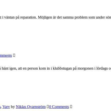
ngt i väntan på reparation. Möjligen är det samma problem som under s
mments
så hänt igen, att en person kom in i klubbstugan på morgonen i lördags o
m
,
Varv
by
Niklas Qvarnström
0 Comments