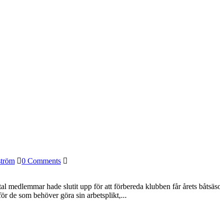
ström
0 Comments
ntal medlemmar hade slutit upp för att förbereda klubben får årets båts
r de som behöver göra sin arbetsplikt,...