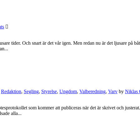
ts
usare tider. Och snart är det vår igen. Men redan nu är det ljusare på 
an...
,
Redaktion
,
Segling
,
Styrelse
,
Ungdom
,
Valberedning
,
Varv
by
Niklas
ötesprotokollet som kommer att publiceras när det är skrivet och justera
ade alla...