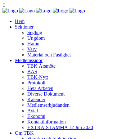
Hem
Sektioner
Segling
Ungdom
Hamn
Varv
Material och Fastighet
Medlemssidor
TBK Årsmöte
BAS
TBK-Nytt
Protokoll
Heta Arbeten
Diverse Dokument
Kalender
Medlemserbjudanden
Avtal
Ekonomi
Kontaktinformation
EXTRA-STÄMMA 12 Juli 2020
Om TBK
Styrelse och funktionärer