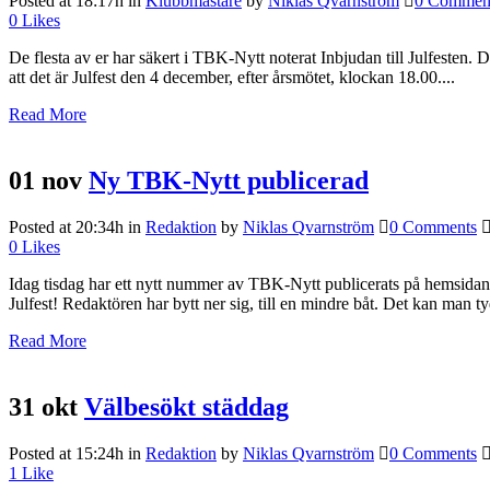
Posted at 18:17h
in
Klubbmästare
by
Niklas Qvarnström
0 Commen
0
Likes
De flesta av er har säkert i TBK-Nytt noterat Inbjudan till Julfesten
att det är Julfest den 4 december, efter årsmötet, klockan 18.00....
Read More
01 nov
Ny TBK-Nytt publicerad
Posted at 20:34h
in
Redaktion
by
Niklas Qvarnström
0 Comments
0
Likes
Idag tisdag har ett nytt nummer av TBK-Nytt publicerats på hemsidan.
Julfest! Redaktören har bytt ner sig, till en mindre båt. Det kan man ty
Read More
31 okt
Välbesökt städdag
Posted at 15:24h
in
Redaktion
by
Niklas Qvarnström
0 Comments
1
Like