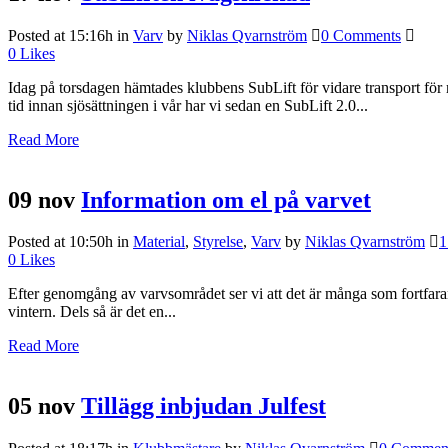
Posted at 15:16h
in
Varv
by
Niklas Qvarnström
0 Comments
0
Likes
Idag på torsdagen hämtades klubbens SubLift för vidare transport för re
tid innan sjösättningen i vår har vi sedan en SubLift 2.0...
Read More
09 nov
Information om el på varvet
Posted at 10:50h
in
Material
,
Styrelse
,
Varv
by
Niklas Qvarnström
1
0
Likes
Efter genomgång av varvsområdet ser vi att det är många som fortfarande
vintern. Dels så är det en...
Read More
05 nov
Tillägg inbjudan Julfest