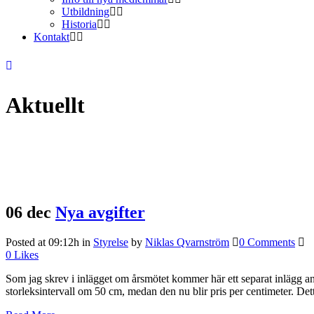
Utbildning
Historia
Kontakt
Aktuellt
06 dec
Nya avgifter
Posted at 09:12h
in
Styrelse
by
Niklas Qvarnström
0 Comments
0
Likes
Som jag skrev i inlägget om årsmötet kommer här ett separat inlägg an
storleksintervall om 50 cm, medan den nu blir pris per centimeter. Dett