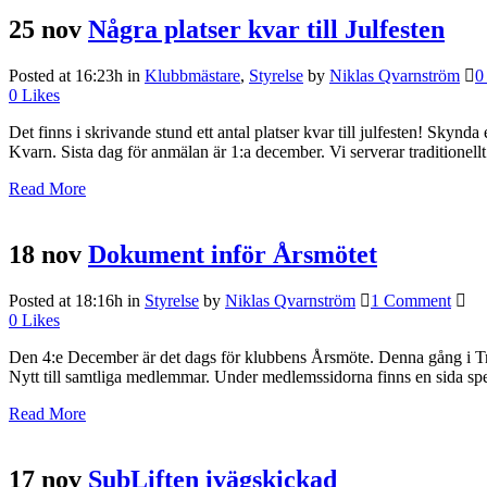
25 nov
Några platser kvar till Julfesten
Posted at 16:23h
in
Klubbmästare
,
Styrelse
by
Niklas Qvarnström
0
0
Likes
Det finns i skrivande stund ett antal platser kvar till julfesten! Skyn
Kvarn. Sista dag för anmälan är 1:a december. Vi serverar traditionellt
Read More
18 nov
Dokument inför Årsmötet
Posted at 18:16h
in
Styrelse
by
Niklas Qvarnström
1 Comment
0
Likes
Den 4:e December är det dags för klubbens Årsmöte. Denna gång i Trosa
Nytt till samtliga medlemmar. Under medlemssidorna finns en sida speci
Read More
17 nov
SubLiften ivägskickad