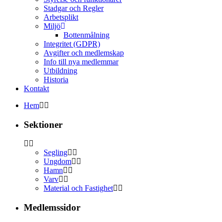
Stadgar och Regler
Arbetsplikt
Miljö
Bottenmålning
Integritet (GDPR)
Avgifter och medlemskap
Info till nya medlemmar
Utbildning
Historia
Kontakt
Hem
Sektioner
Segling
Ungdom
Hamn
Varv
Material och Fastighet
Medlemssidor