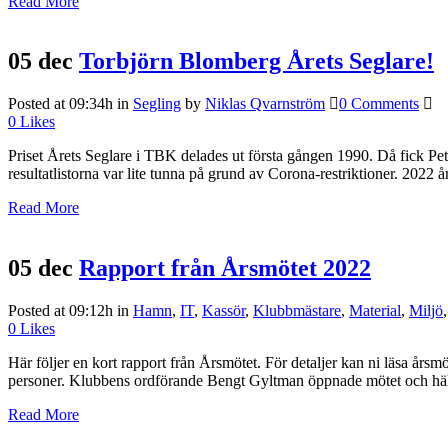
Read More
05 dec
Torbjörn Blomberg Årets Seglare!
Posted at 09:34h
in
Segling
by
Niklas Qvarnström
0 Comments
0
Likes
Priset Årets Seglare i TBK delades ut första gången 1990. Då fick Pet
resultatlistorna var lite tunna på grund av Corona-restriktioner. 2022 år
Read More
05 dec
Rapport från Årsmötet 2022
Posted at 09:12h
in
Hamn
,
IT
,
Kassör
,
Klubbmästare
,
Material
,
Miljö
0
Likes
Här följer en kort rapport från Årsmötet. För detaljer kan ni läsa årsm
personer. Klubbens ordförande Bengt Gyltman öppnade mötet och häls
Read More