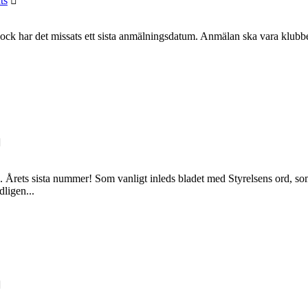
ts
. Dock har det missats ett sista anmälningsdatum. Anmälan ska vara klubb
 Årets sista nummer! Som vanligt inleds bladet med Styrelsens ord, som
dligen...