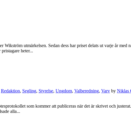
er Wikström utmärkelsen. Sedan dess har priset delats ut varje år med 
 pristagare heter...
,
Redaktion
,
Segling
,
Styrelse
,
Ungdom
,
Valberedning
,
Varv
by
Niklas
ötesprotokollet som kommer att publiceras när det är skrivet och justera
ade alla...