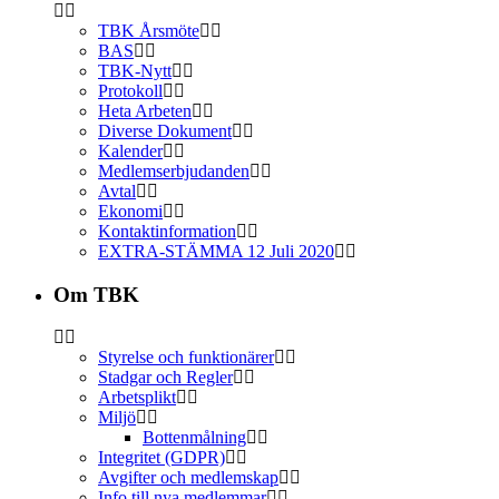
TBK Årsmöte
BAS
TBK-Nytt
Protokoll
Heta Arbeten
Diverse Dokument
Kalender
Medlemserbjudanden
Avtal
Ekonomi
Kontaktinformation
EXTRA-STÄMMA 12 Juli 2020
Om TBK
Styrelse och funktionärer
Stadgar och Regler
Arbetsplikt
Miljö
Bottenmålning
Integritet (GDPR)
Avgifter och medlemskap
Info till nya medlemmar