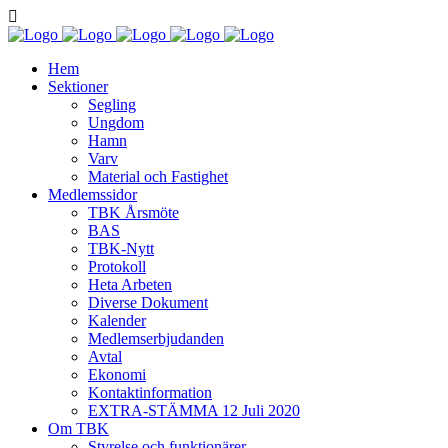
Hem
Sektioner
Segling
Ungdom
Hamn
Varv
Material och Fastighet
Medlemssidor
TBK Årsmöte
BAS
TBK-Nytt
Protokoll
Heta Arbeten
Diverse Dokument
Kalender
Medlemserbjudanden
Avtal
Ekonomi
Kontaktinformation
EXTRA-STÄMMA 12 Juli 2020
Om TBK
Styrelse och funktionärer