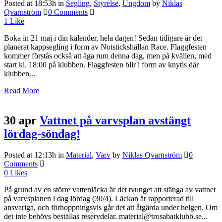
Posted at 18:53h
in
Segling
,
Styrelse
,
Ungdom
by
Niklas
Qvarnström
0 Comments
1
Like
Boka in 21 maj i din kalender, hela dagen! Sedan tidigare är det
planerat kappsegling i form av Notstickshällan Race. Flaggfesten
kommer förstås också att äga rum denna dag, men på kvällen, med
start kl. 18:00 på klubben. Flaggfesten blir i form av knytis där
klubben...
Read More
30 apr
Vattnet på varvsplan avstängt
lördag-söndag!
Posted at 12:13h
in
Material
,
Varv
by
Niklas Qvarnström
0
Comments
0
Likes
På grund av en större vattenläcka är det tvunget att stänga av vattnet
på varvsplanen i dag lördag (30/4). Läckan är rapporterad till
ansvariga, och förhoppningsvis går det att åtgärda under helgen. Om
det inte behövs beställas reservdelar. material@trosabatklubb.se...