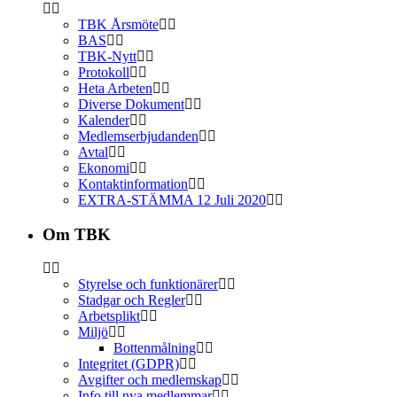
TBK Årsmöte
BAS
TBK-Nytt
Protokoll
Heta Arbeten
Diverse Dokument
Kalender
Medlemserbjudanden
Avtal
Ekonomi
Kontaktinformation
EXTRA-STÄMMA 12 Juli 2020
Om TBK
Styrelse och funktionärer
Stadgar och Regler
Arbetsplikt
Miljö
Bottenmålning
Integritet (GDPR)
Avgifter och medlemskap
Info till nya medlemmar