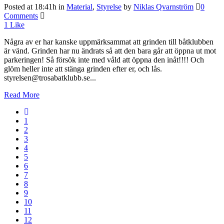
Posted at 18:41h
in
Material
,
Styrelse
by
Niklas Qvarnström
0
Comments
1
Like
Några av er har kanske uppmärksammat att grinden till båtklubben
är vänd. Grinden har nu ändrats så att den bara går att öppna ut mot
parkeringen! Så försök inte med våld att öppna den inåt!!!! Och
glöm heller inte att stänga grinden efter er, och lås.
styrelsen@trosabatklubb.se...
Read More
1
2
3
4
5
6
7
8
9
10
11
12