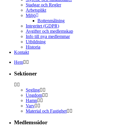
Stadgar och Regler
Arbetsplikt
Miljö
Bottenmålning
Integritet (GDPR)
Avgifter och medlemskap
Info till nya medlemmar
Utbildning
Historia
Kontakt
Hem
Sektioner
Segling
Ungdom
Hamn
Varv
Material och Fastighet
Medlemssidor