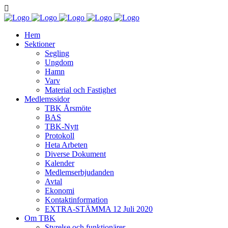
Hem
Sektioner
Segling
Ungdom
Hamn
Varv
Material och Fastighet
Medlemssidor
TBK Årsmöte
BAS
TBK-Nytt
Protokoll
Heta Arbeten
Diverse Dokument
Kalender
Medlemserbjudanden
Avtal
Ekonomi
Kontaktinformation
EXTRA-STÄMMA 12 Juli 2020
Om TBK
Styrelse och funktionärer