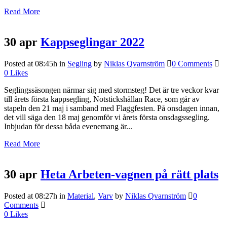
Read More
30 apr
Kappseglingar 2022
Posted at 08:45h
in
Segling
by
Niklas Qvarnström
0 Comments
0
Likes
Seglingssäsongen närmar sig med stormsteg! Det är tre veckor kvar
till årets första kappsegling, Notstickshällan Race, som går av
stapeln den 21 maj i samband med Flaggfesten. På onsdagen innan,
det vill säga den 18 maj genomför vi årets första onsdagssegling.
Inbjudan för dessa båda evenemang är...
Read More
30 apr
Heta Arbeten-vagnen på rätt plats
Posted at 08:27h
in
Material
,
Varv
by
Niklas Qvarnström
0
Comments
0
Likes