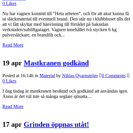
0
Likes
Nu har vagnen kommit till ”Heta arbeten”, och för att akut kunna få
ut släckmaterial till eventuell brand. Den står nu i klubbhuset tills det
att vi fått skyltar med hänvisning till förrådet på baksidan
verkstaden/subliftgaraget. Vagnen innehållet två stycken 6 kg
pulversläckare, en brandfilt och...
Read More
19 apr
Mastkranen godkänd
Posted at 16:14h
in
Material
by
Niklas Qvarnström
0 Comments
0
Likes
I dag tisdag är mastkranen besiktad och godkänd att användas igen.
Ännu är det väl inte så många seglare sjösatta....
Read More
17 apr
Grinden öppnas utåt!