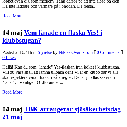
loppet även dig som medlem. Tänk därför på att inte slösa på elen.
Ha inte laddare och värmare på i onödan. De flesta...
Read More
14 maj
Vem lånade en flaska Yes! i
klubbstugan?
Posted at 16:41h
in
Styrelse
by
Niklas Qvarnström
0 Comments
0
Likes
Hallå! Kan du som "lånade" Yes-flaskan från köket i klubbstugan.
Vill du vara snäll att lämna tillbaka den! Vi är en klubb där vi alla
ska respektera varandra och våra regler. Det är ju allas saker du
"lånat". Vänligen Ordförande ...
Read More
04 maj
TBK arrangerar sjösäkerhetsdag
21 maj