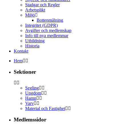
Stadgar och Regler
Arbetsplikt
Miljö
Bottenmålning
Integritet (GDPR)
Avgifter och medlemskap
Info till nya medlemmar
Utbildning
Historia
Kontakt
Hem
Sektioner
Segling
Ungdom
Hamn
Varv
Material och Fastighet
Medlemssidor