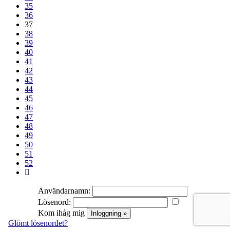
35
36
37
38
39
40
41
42
43
44
45
46
47
48
49
50
51
52
Användarnamn:
Lösenord:
Kom ihåg mig
Glömt lösenordet?