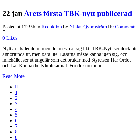
22 jan
Årets första TBK-nytt publicerad
Posted at 17:35h
in
Redaktion
by
Niklas Qvarnström
0 Comments
0
Likes
Nytt år i kalendern, men det mesta är sig likt. TBK-Nytt ser dock lite
annorlunda ut, men bara lite. Läsarna måste känna igen sig, och
innehållet ser ut ungefär som det brukar med Styrelsen Har Ordet
och Lär Känna din Klubbkamrat. För de som ännu...
Read More
1
2
3
4
5
6
7
8
9