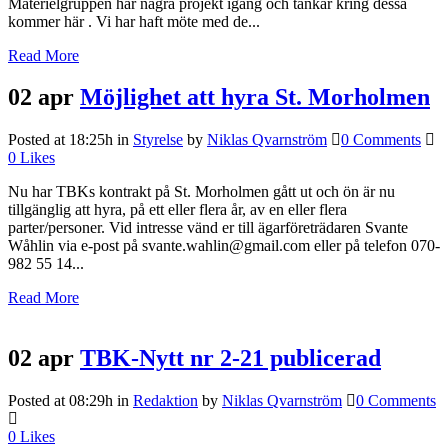
Materielgruppen har några projekt igång och tankar kring dessa
kommer här . Vi har haft möte med de...
Read More
02 apr
Möjlighet att hyra St. Morholmen
Posted at 18:25h
in
Styrelse
by
Niklas Qvarnström
0 Comments
0
Likes
Nu har TBKs kontrakt på St. Morholmen gått ut och ön är nu
tillgänglig att hyra, på ett eller flera år, av en eller flera
parter/personer. Vid intresse vänd er till ägarföreträdaren Svante
Wåhlin via e-post på svante.wahlin@gmail.com eller på telefon 070-
982 55 14...
Read More
02 apr
TBK-Nytt nr 2-21 publicerad
Posted at 08:29h
in
Redaktion
by
Niklas Qvarnström
0 Comments
0
Likes