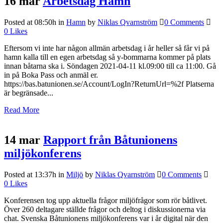
16 mar
Arbetsdag Hamn
Posted at 08:50h
in
Hamn
by
Niklas Qvarnström
0 Comments
0
Likes
Eftersom vi inte har någon allmän arbetsdag i år heller så får vi på
hamn kalla till en egen arbetsdag så y-bommarna kommer på plats
innan båtarna ska i. Söndagen 2021-04-11 kl.09:00 till ca 11:00. Gå
in på Boka Pass och anmäl er.
https://bas.batunionen.se/Account/LogIn?ReturnUrl=%2f Platserna
är begränsade...
Read More
14 mar
Rapport från Båtunionens
miljökonferens
Posted at 13:37h
in
Miljö
by
Niklas Qvarnström
0 Comments
0
Likes
Konferensen tog upp aktuella frågor miljöfrågor som rör båtlivet.
Över 260 deltagare ställde frågor och deltog i diskussionerna via
chat. Svenska Båtunionens miljökonferens var i år digital när den