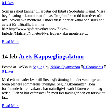
0
Likes
Som ni säkert känner till arbetas det flitigt i Södertälje Kanal. Vissa
begränsningar kommer att finnas för sjötrafik en tid framöver när
nya ledverk ska monteras. Under vissa tider är kanal och sluss helt
avlyst för båttrafik. Lär mer
här: http://www.sjofartsverket.se/sv/Sakra-
farleder/Malaren/Nyheter/Nya-ledverk-ska-monteras/ ...
Read More
14 feb
Årets Kappseglingsdatum
Posted at 14:53h
in
Segling
by
Niklas Qvarnström
0 Comments
0
Likes
Med två månader kvar till första sjösättning kan det vara läge att
börja planera sommarens tävlingar. Seglingskommittén, som
fortfarande har en vakans, har naturligtvis varit i farten ett bra tag
redan. Och vi kör offensivt i år, med fler tävlingar och ett försök att
få...
Read More