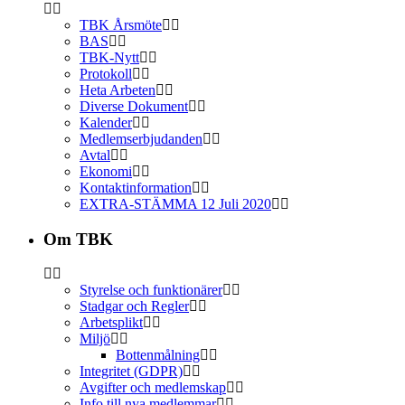
TBK Årsmöte
BAS
TBK-Nytt
Protokoll
Heta Arbeten
Diverse Dokument
Kalender
Medlemserbjudanden
Avtal
Ekonomi
Kontaktinformation
EXTRA-STÄMMA 12 Juli 2020
Om TBK
Styrelse och funktionärer
Stadgar och Regler
Arbetsplikt
Miljö
Bottenmålning
Integritet (GDPR)
Avgifter och medlemskap
Info till nya medlemmar