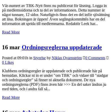
Vår-numret av TBK-Nytt finns nu publicerat för läsning. Logga in
på medlemssidorna och ta del av informationen. Detta nummer är
något tunnare, 12 sidor. Naturligtvis finns det en del inför sjösättning
att läsa. Bokningen är öppen! Även seglingskommittén har en del
information att sprida till medlemmarna. Redaktör Leek har...
Read More
16 mar
Ordningsreglerna uppdaterade
Posted at 09:01h
in
Styrelse
by
Niklas Qvarnström
0 Comments
0
Likes
Klubbens ordningsregler är uppdaterade och publicerade här på
hemsidan. Klickar ni in er under "om TBK" och vidare till "stadgar
och ordningsregler" så finner ni aktuella dokument. De nya
ordningsreglerna (PDF) finns även här >>> En del saker ändras ju
med tiden, och i andra fall så...
Read More