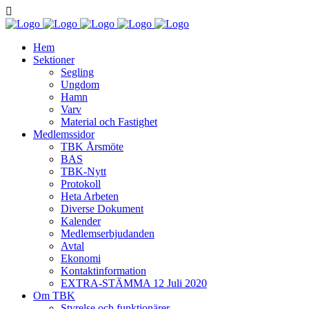
Hem
Sektioner
Segling
Ungdom
Hamn
Varv
Material och Fastighet
Medlemssidor
TBK Årsmöte
BAS
TBK-Nytt
Protokoll
Heta Arbeten
Diverse Dokument
Kalender
Medlemserbjudanden
Avtal
Ekonomi
Kontaktinformation
EXTRA-STÄMMA 12 Juli 2020
Om TBK
Styrelse och funktionärer