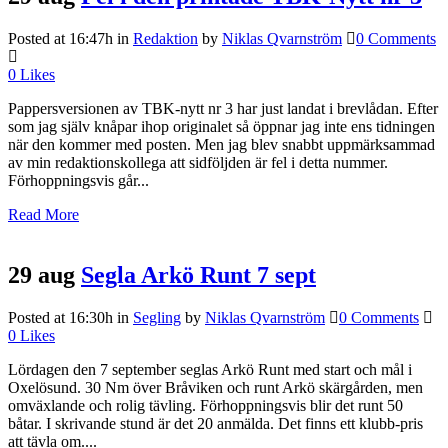
Posted at 16:47h
in
Redaktion
by
Niklas Qvarnström
0 Comments
0
Likes
Pappersversionen av TBK-nytt nr 3 har just landat i brevlådan. Efter
som jag själv knåpar ihop originalet så öppnar jag inte ens tidningen
när den kommer med posten. Men jag blev snabbt uppmärksammad
av min redaktionskollega att sidföljden är fel i detta nummer.
Förhoppningsvis går...
Read More
29 aug
Segla Arkö Runt 7 sept
Posted at 16:30h
in
Segling
by
Niklas Qvarnström
0 Comments
0
Likes
Lördagen den 7 september seglas Arkö Runt med start och mål i
Oxelösund. 30 Nm över Bråviken och runt Arkö skärgården, men
omväxlande och rolig tävling. Förhoppningsvis blir det runt 50
båtar. I skrivande stund är det 20 anmälda. Det finns ett klubb-pris
att tävla om....