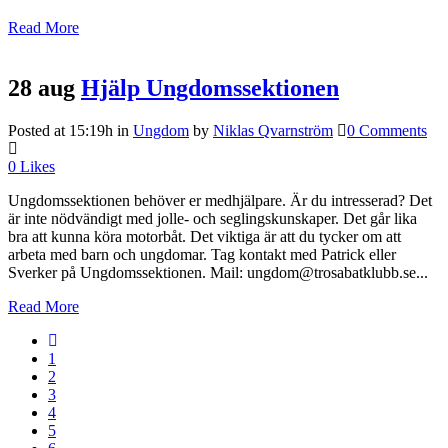
Read More
28 aug
Hjälp Ungdomssektionen
Posted at 15:19h
in
Ungdom
by
Niklas Qvarnström
0 Comments
0
Likes
Ungdomssektionen behöver er medhjälpare. Är du intresserad? Det
är inte nödvändigt med jolle- och seglingskunskaper. Det går lika
bra att kunna köra motorbåt. Det viktiga är att du tycker om att
arbeta med barn och ungdomar. Tag kontakt med Patrick eller
Sverker på Ungdomssektionen. Mail: ungdom@trosabatklubb.se...
Read More
1
2
3
4
5