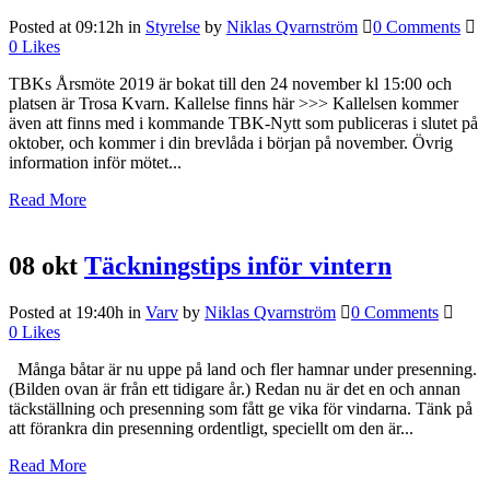
Posted at 09:12h
in
Styrelse
by
Niklas Qvarnström
0 Comments
0
Likes
TBKs Årsmöte 2019 är bokat till den 24 november kl 15:00 och
platsen är Trosa Kvarn. Kallelse finns här >>> Kallelsen kommer
även att finns med i kommande TBK-Nytt som publiceras i slutet på
oktober, och kommer i din brevlåda i början på november. Övrig
information inför mötet...
Read More
08 okt
Täckningstips inför vintern
Posted at 19:40h
in
Varv
by
Niklas Qvarnström
0 Comments
0
Likes
Många båtar är nu uppe på land och fler hamnar under presenning.
(Bilden ovan är från ett tidigare år.) Redan nu är det en och annan
täckställning och presenning som fått ge vika för vindarna. Tänk på
att förankra din presenning ordentligt, speciellt om den är...
Read More