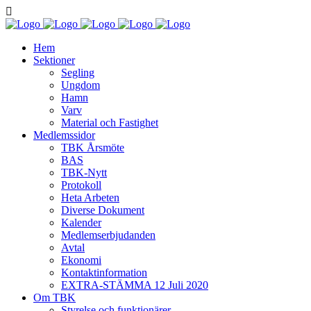
Hem
Sektioner
Segling
Ungdom
Hamn
Varv
Material och Fastighet
Medlemssidor
TBK Årsmöte
BAS
TBK-Nytt
Protokoll
Heta Arbeten
Diverse Dokument
Kalender
Medlemserbjudanden
Avtal
Ekonomi
Kontaktinformation
EXTRA-STÄMMA 12 Juli 2020
Om TBK
Styrelse och funktionärer