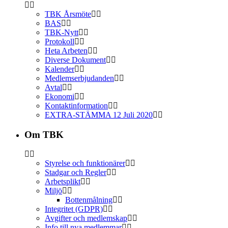
TBK Årsmöte
BAS
TBK-Nytt
Protokoll
Heta Arbeten
Diverse Dokument
Kalender
Medlemserbjudanden
Avtal
Ekonomi
Kontaktinformation
EXTRA-STÄMMA 12 Juli 2020
Om TBK
Styrelse och funktionärer
Stadgar och Regler
Arbetsplikt
Miljö
Bottenmålning
Integritet (GDPR)
Avgifter och medlemskap
Info till nya medlemmar