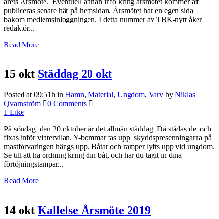
årets Årsmöte. Eventuell annan info kring årsmötet kommer att
publiceras senare här på hemsidan. Årsmötet har en egen sida
bakom medlemsinloggningen. I detta nummer av TBK-nytt åker
redaktör...
Read More
15 okt
Städdag 20 okt
Posted at 09:51h
in
Hamn
,
Material
,
Ungdom
,
Varv
by
Niklas
Qvarnström
0 Comments
1
Like
På söndag, den 20 oktober är det allmän städdag. Då städas det och
fixas inför vintervilan. Y-bommar tas upp, skyddspresenningarna på
mastförvaringen hängs upp. Båtar och ramper lyfts upp vid ungdom.
Se till att ha ordning kring din båt, och har du tagit in dina
förtöjningstampar...
Read More
14 okt
Kallelse Årsmöte 2019