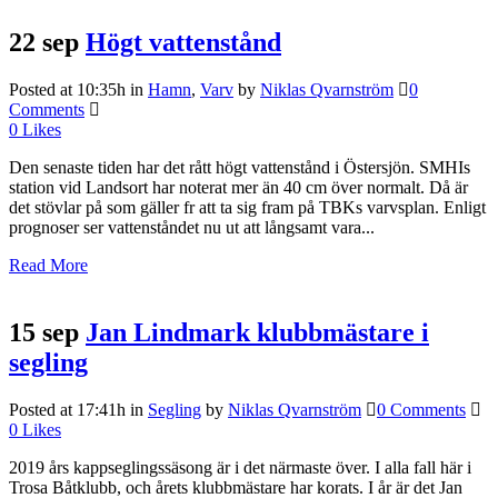
22 sep
Högt vattenstånd
Posted at 10:35h
in
Hamn
,
Varv
by
Niklas Qvarnström
0
Comments
0
Likes
Den senaste tiden har det rått högt vattenstånd i Östersjön. SMHIs
station vid Landsort har noterat mer än 40 cm över normalt. Då är
det stövlar på som gäller fr att ta sig fram på TBKs varvsplan. Enligt
prognoser ser vattenståndet nu ut att långsamt vara...
Read More
15 sep
Jan Lindmark klubbmästare i
segling
Posted at 17:41h
in
Segling
by
Niklas Qvarnström
0 Comments
0
Likes
2019 års kappseglingssäsong är i det närmaste över. I alla fall här i
Trosa Båtklubb, och årets klubbmästare har korats. I år är det Jan