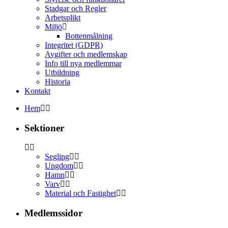
Stadgar och Regler
Arbetsplikt
Miljö
Bottenmålning
Integritet (GDPR)
Avgifter och medlemskap
Info till nya medlemmar
Utbildning
Historia
Kontakt
Hem
Sektioner
Segling
Ungdom
Hamn
Varv
Material och Fastighet
Medlemssidor