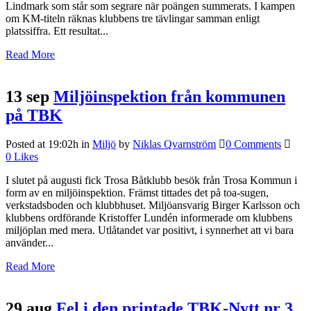
Lindmark som står som segrare när poängen summerats. I kampen
om KM-titeln räknas klubbens tre tävlingar samman enligt
platssiffra. Ett resultat...
Read More
13 sep
Miljöinspektion från kommunen
på TBK
Posted at 19:02h
in
Miljö
by
Niklas Qvarnström
0 Comments
0
Likes
I slutet på augusti fick Trosa Båtklubb besök från Trosa Kommun i
form av en miljöinspektion. Främst tittades det på toa-sugen,
verkstadsboden och klubbhuset. Miljöansvarig Birger Karlsson och
klubbens ordförande Kristoffer Lundén informerade om klubbens
miljöplan med mera. Utlåtandet var positivt, i synnerhet att vi bara
använder...
Read More
29 aug
Fel i den printade TBK-Nytt nr 3