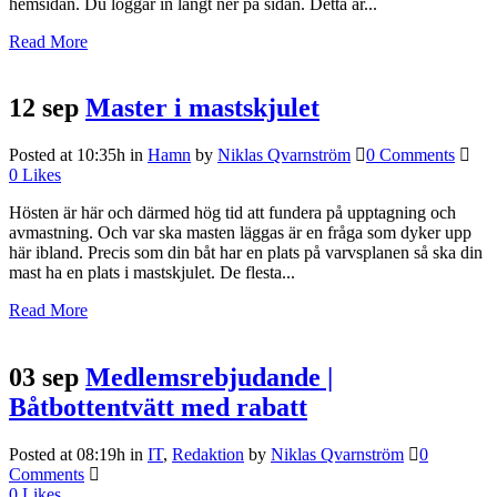
hemsidan. Du loggar in längt ner på sidan. Detta är...
Read More
12 sep
Master i mastskjulet
Posted at 10:35h
in
Hamn
by
Niklas Qvarnström
0 Comments
0
Likes
Hösten är här och därmed hög tid att fundera på upptagning och
avmastning. Och var ska masten läggas är en fråga som dyker upp
här ibland. Precis som din båt har en plats på varvsplanen så ska din
mast ha en plats i mastskjulet. De flesta...
Read More
03 sep
Medlemsrebjudande |
Båtbottentvätt med rabatt
Posted at 08:19h
in
IT
,
Redaktion
by
Niklas Qvarnström
0
Comments
0
Likes