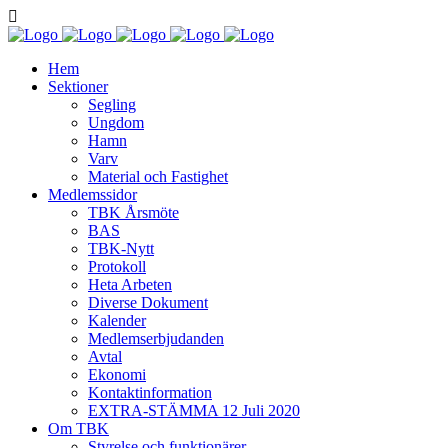
Hem
Sektioner
Segling
Ungdom
Hamn
Varv
Material och Fastighet
Medlemssidor
TBK Årsmöte
BAS
TBK-Nytt
Protokoll
Heta Arbeten
Diverse Dokument
Kalender
Medlemserbjudanden
Avtal
Ekonomi
Kontaktinformation
EXTRA-STÄMMA 12 Juli 2020
Om TBK
Styrelse och funktionärer