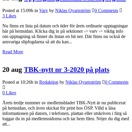
Posted at 15:09h
in
Varv
by
Niklas Qvarnström
0 Comments
3
Likes
Nu finns en lista på datum och tider för årets ordinarie upptagningar
här på hemsidan. Klicka dig in på sektioner -> varv -> viktig info
om upptagning så finner du listan en bit ner. Där finns nu också de
ansvariga slipfogdarna så att du kan...
Read More
20 aug
TBK-nytt nr 3-2020 på plats
Posted at 10:26h
in
Redaktion
by
Niklas Qvarnström
0 Comments
0
Likes
Årets tredje nummer av medlemsbladet TBK-Nytt är nu publicerat
på hemsidan, och även skickat för print hos ÖSP. Villd u läsa
informationen på datorn, i telefonen, plattan eller utskriven i färg så
loggar du in på medlemssidorna och tar hem filen. Nöjer du dig med
att...