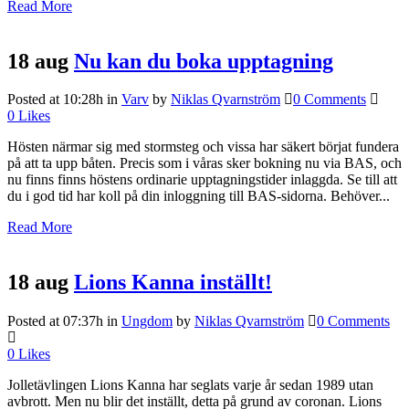
Read More
18 aug
Nu kan du boka upptagning
Posted at 10:28h
in
Varv
by
Niklas Qvarnström
0 Comments
0
Likes
Hösten närmar sig med stormsteg och vissa har säkert börjat fundera
på att ta upp båten. Precis som i våras sker bokning nu via BAS, och
nu finns finns höstens ordinarie upptagningstider inlaggda. Se till att
du i god tid har koll på din inloggning till BAS-sidorna. Behöver...
Read More
18 aug
Lions Kanna inställt!
Posted at 07:37h
in
Ungdom
by
Niklas Qvarnström
0 Comments
0
Likes
Jolletävlingen Lions Kanna har seglats varje år sedan 1989 utan
avbrott. Men nu blir det inställt, detta på grund av coronan. Lions