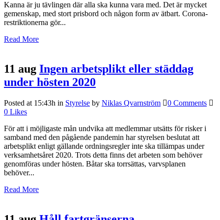
Kanna är ju tävlingen där alla ska kunna vara med. Det är mycket
gemenskap, med stort prisbord och någon form av ätbart. Corona-
restriktionerna gör...
Read More
11 aug
Ingen arbetsplikt eller städdag
under hösten 2020
Posted at 15:43h
in
Styrelse
by
Niklas Qvarnström
0 Comments
0
Likes
För att i möjligaste mån undvika att medlemmar utsätts för risker i
samband med den pågående pandemin har styrelsen beslutat att
arbetsplikt enligt gällande ordningsregler inte ska tillämpas under
verksamhetsåret 2020. Trots detta finns det arbeten som behöver
genomföras under hösten. Båtar ska torrsättas, varvsplanen
behöver...
Read More
11 aug
Håll fartgränserna