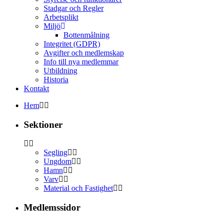
Stadgar och Regler
Arbetsplikt
Miljö
Bottenmålning
Integritet (GDPR)
Avgifter och medlemskap
Info till nya medlemmar
Utbildning
Historia
Kontakt
Hem
Sektioner
Segling
Ungdom
Hamn
Varv
Material och Fastighet
Medlemssidor