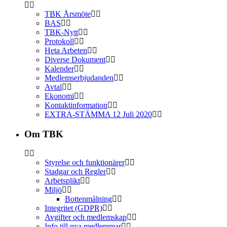
TBK Årsmöte
BAS
TBK-Nytt
Protokoll
Heta Arbeten
Diverse Dokument
Kalender
Medlemserbjudanden
Avtal
Ekonomi
Kontaktinformation
EXTRA-STÄMMA 12 Juli 2020
Om TBK
Styrelse och funktionärer
Stadgar och Regler
Arbetsplikt
Miljö
Bottenmålning
Integritet (GDPR)
Avgifter och medlemskap
Info till nya medlemmar