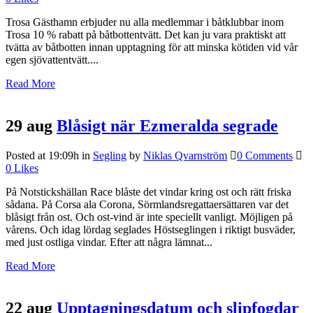
Trosa Gästhamn erbjuder nu alla medlemmar i båtklubbar inom
Trosa 10 % rabatt på båtbottentvätt. Det kan ju vara praktiskt att
tvätta av båtbotten innan upptagning för att minska kötiden vid vår
egen sjövattentvätt....
Read More
29 aug
Blåsigt när Ezmeralda segrade
Posted at 19:09h
in
Segling
by
Niklas Qvarnström
0 Comments
0
Likes
På Notstickshällan Race blåste det vindar kring ost och rätt friska
sådana. På Corsa ala Corona, Sörmlandsregattaersättaren var det
blåsigt från ost. Och ost-vind är inte speciellt vanligt. Möjligen på
vårens. Och idag lördag seglades Höstseglingen i riktigt busväder,
med just ostliga vindar. Efter att några lämnat...
Read More
22 aug
Upptagningsdatum och slipfogdar