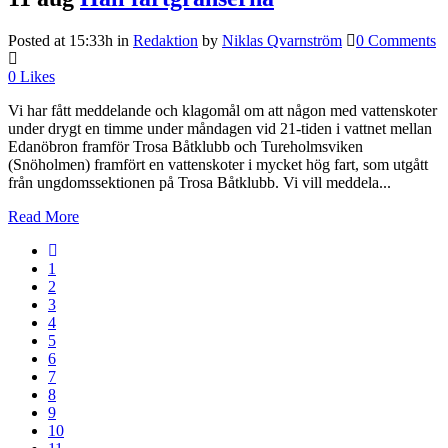
Posted at 15:33h
in
Redaktion
by
Niklas Qvarnström
0 Comments
0
Likes
Vi har fått meddelande och klagomål om att någon med vattenskoter
under drygt en timme under måndagen vid 21-tiden i vattnet mellan
Edanöbron framför Trosa Båtklubb och Tureholmsviken
(Snöholmen) framfört en vattenskoter i mycket hög fart, som utgått
från ungdomssektionen på Trosa Båtklubb. Vi vill meddela...
Read More
1
2
3
4
5
6
7
8
9
10